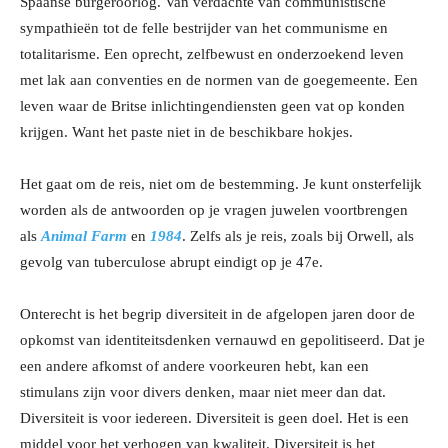
Spaanse burgeroorlog. Van verdachte van communistische
sympathieën tot de felle bestrijder van het communisme en
totalitarisme. Een oprecht, zelfbewust en onderzoekend leven
met lak aan conventies en de normen van de goegemeente. Een
leven waar de Britse inlichtingendiensten geen vat op konden
krijgen. Want het paste niet in de beschikbare hokjes.
Het gaat om de reis, niet om de bestemming. Je kunt onsterfelijk
worden als de antwoorden op je vragen juwelen voortbrengen
als
Animal Farm
en
1984
. Zelfs als je reis, zoals bij Orwell, als
gevolg van tuberculose abrupt eindigt op je 47e.
Onterecht is het begrip diversiteit in de afgelopen jaren door de
opkomst van identiteitsdenken vernauwd en gepolitiseerd. Dat je
een andere afkomst of andere voorkeuren hebt, kan een
stimulans zijn voor divers denken, maar niet meer dan dat.
Diversiteit is voor iedereen. Diversiteit is geen doel. Het is een
middel voor het verhogen van kwaliteit. Diversiteit is het