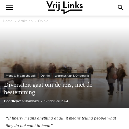
Home
Artikelen
Opinie
Mens & Maatschappij
Opinie
Wetenschap & Onderwijs
Diversiteit gaat om de reis, niet de
bestemming
Door
Keyvan Shahbazi
-
17 februari 2024
“If liberty means anything at all, it means telling people what
they do not want to hear.”