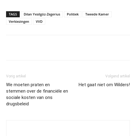
TAGS
Dilan Yesilgöz-Zegerius
Politiek
Tweede Kamer
Verkiezingen
VVD
Vorig artikel
Volgend artikel
We moeten praten en
Het gaat niet om Wilders!
stemmen over de financiële en
sociale kosten van ons
drugsbeleid