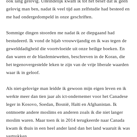
ook lang gelovig. Uiteindelijk kwam ik tot het besef dat ik geen
gelovig man ben, nadat ik veel tijd aan zelfstudie had besteed en
me had ondergedompeld in onze geschriften.
Sommige dingen stoorden me nadat ik ze diepgaand had
bestudeerd. Ik vond de hijab vrouwvijandig en ik was tegen de
gewelddadigheid die voortvloeide uit onze heilige boeken. En
dan waren er de blasfemiewetten, beschreven in de Koran, die
het tegenovergestelde leken te zijn van de vrije liberale waarden
waar ik in geloof.
Als niet-gelovige man leidde ik gewoon mijn eigen leven en ik
werkte meer dan tien jaar als ict-ondernemer voor het Canadese
leger in Kosovo, Soedan, Bosnië, Haïti en Afghanistan. Ik
ontmoette andere moslims en anderen zoals ik die niet langer
moslim waren. Maar toen ik in 2014 terugkeerde naar Canada
kwam ik thuis in een heel ander land dan het land waaruit ik was
vertrokken.