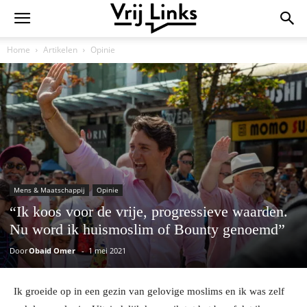
Home
Artikelen
Opinie
Mens & Maatschappij
Opinie
“Ik koos voor de vrije, progressieve waarden.
Nu word ik huismoslim of Bounty genoemd”
Door
Obaid Omer
-
1 mei 2021
Ik groeide op in een gezin van gelovige moslims en ik was zelf