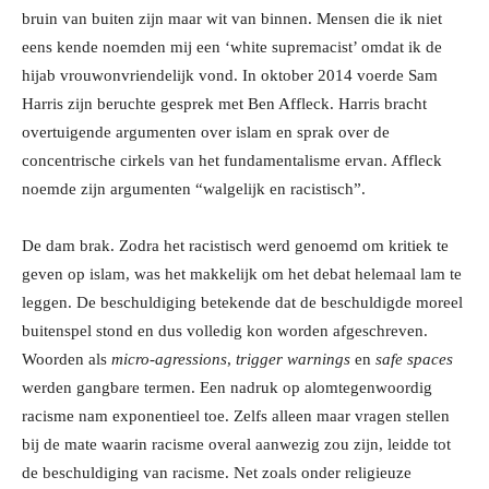
bruin van buiten zijn maar wit van binnen. Mensen die ik niet
eens kende noemden mij een ‘white supremacist’ omdat ik de
hijab vrouwonvriendelijk vond. In oktober 2014 voerde Sam
Harris zijn beruchte gesprek met Ben Affleck. Harris bracht
overtuigende argumenten over islam en sprak over de
concentrische cirkels van het fundamentalisme ervan. Affleck
noemde zijn argumenten “walgelijk en racistisch”.
De dam brak. Zodra het racistisch werd genoemd om kritiek te
geven op islam, was het makkelijk om het debat helemaal lam te
leggen. De beschuldiging betekende dat de beschuldigde moreel
buitenspel stond en dus volledig kon worden afgeschreven.
Woorden als
micro-agressions
,
trigger warnings
en
safe spaces
werden gangbare termen. Een nadruk op alomtegenwoordig
racisme nam exponentieel toe. Zelfs alleen maar vragen stellen
bij de mate waarin racisme overal aanwezig zou zijn, leidde tot
de beschuldiging van racisme. Net zoals onder religieuze