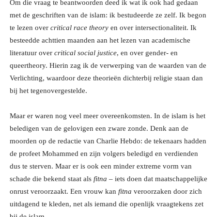
Om die vraag te beantwoorden deed ik wat ik ook had gedaan
met de geschriften van de islam: ik bestudeerde ze zelf. Ik begon
te lezen over
critical race theory
en over intersectionaliteit. Ik
besteedde achttien maanden aan het lezen van academische
literatuur over
critical social justice
, en over gender- en
queertheory. Hierin zag ik de verwerping van de waarden van de
Verlichting, waardoor deze theorieën dichterbij religie staan dan
bij het tegenovergestelde.
Maar er waren nog veel meer overeenkomsten. In de islam is het
beledigen van de gelovigen een zware zonde. Denk aan de
moorden op de redactie van Charlie Hebdo: de tekenaars hadden
de profeet Mohammed en zijn volgers beledigd en verdienden
dus te sterven. Maar er is ook een minder extreme vorm van
schade die bekend staat als
fitna
– iets doen dat maatschappelijke
onrust veroorzaakt. Een vrouw kan
fitna
veroorzaken door zich
uitdagend te kleden, net als iemand die openlijk vraagtekens zet
bij de islam.