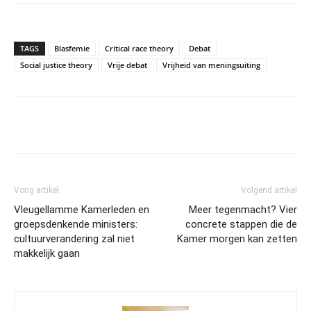
TAGS
Blasfemie
Critical race theory
Debat
Social justice theory
Vrije debat
Vrijheid van meningsuiting
Vorig artikel
Volgend artikel
Vleugellamme Kamerleden en
Meer tegenmacht? Vier
groepsdenkende ministers:
concrete stappen die de
cultuurverandering zal niet
Kamer morgen kan zetten
makkelijk gaan