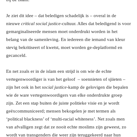
Je ziet dit idee – dat beledigen schadelijk is – overal in de
nieuwe
critical social justice-
cultuur. Alles dat beledigend is voor
gemarginaliseerde mensen moet onderdrukt worden in het
belang van de samenleving. En iedereen die iemand van kleur
stevig bekritiseert of kwetst, moet worden ge-deplatformd en
gecanceld.
En net zoals er in de islam een strijd is om wie de echte
vertegenwoordiger is van het geloof – soennieten of sjiieten –
zijn het ook in het
social justice-
kamp de gelovigen die bepalen
wie de ware vertegenwoordigers van elke onderdrukte groep
zijn. Zet een stap buiten de juiste politieke visie en je wordt
geëxcommuniceerd; mensen bekogelen je met termen als
‘political blackness’ of ‘multi-racial whiteness’. Net zoals men
van afvalligen zegt dat ze nooit echte moslims zijn geweest, zo
wordt van transgenders die weer zijn teruggekeerd naar hun