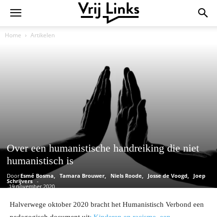
Home
Artikelen
Over een humanistische handreiking die niet
humanistisch is
Door
Esmé Bosma
Tamara Brouwer
Niels Roode
Josse de Voogd
Joep
Schrijvers
-
19 november 2020
Halverwege oktober 2020 bracht het Humanistisch Verbond een