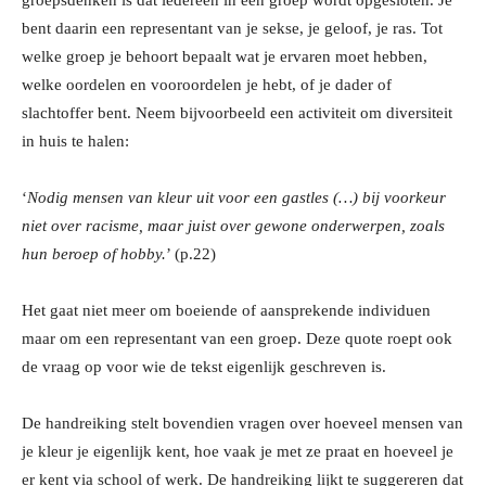
groepsdenken is dat iedereen in een groep wordt opgesloten. Je
bent daarin een representant van je sekse, je geloof, je ras. Tot
welke groep je behoort bepaalt wat je ervaren moet hebben,
welke oordelen en vooroordelen je hebt, of je dader of
slachtoffer bent. Neem bijvoorbeeld een activiteit om diversiteit
in huis te halen:
‘
Nodig mensen van kleur uit voor een gastles (…) bij voorkeur
niet over racisme, maar juist over gewone onderwerpen, zoals
hun beroep of hobby.
’ (p.22)
Het gaat niet meer om boeiende of aansprekende individuen
maar om een representant van een groep. Deze quote roept ook
de vraag op voor wie de tekst eigenlijk geschreven is.
De handreiking stelt bovendien vragen over hoeveel mensen van
je kleur je eigenlijk kent, hoe vaak je met ze praat en hoeveel je
er kent via school of werk. De handreiking lijkt te suggereren dat