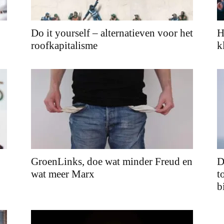
Do it yourself – alternatieven voor het
H
roofkapitalisme
k
GroenLinks, doe wat minder Freud en
D
wat meer Marx
t
b