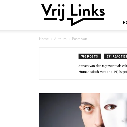
Vrij
Links
H
Home
Auteurs
Posts van
798 POSTS
831 REACTIE
Steven van der Jagt werkt als ze
Humanistisch Verbond. Hij is get