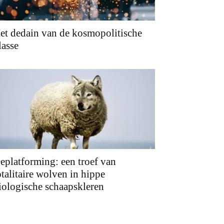
et dedain van de kosmopolitische
lasse
eplatforming: een troef van
otalitaire wolven in hippe
iologische schaapskleren