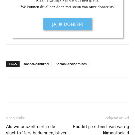
Maar: eigenlijk kan dat dus niet gratis.
We kunnen dit alleen doen met steun van onze donateurs.
JA, IK DONEER!
TAGS
sociaal-cultureel
Sociaal-economisch
Vorig artikel
Volgend artikel
Als we onszelf niet in de
Baudet profiteert van warrig
slachtoffers herkennen, blijven
klimaatbeleid