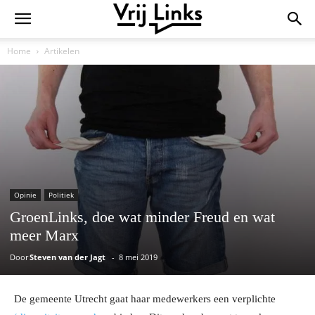
Home
Artikelen
Opinie
Politiek
GroenLinks, doe wat minder Freud en wat
meer Marx
Door
Steven van der Jagt
-
8 mei 2019
De gemeente Utrecht gaat haar medewerkers een verplichte