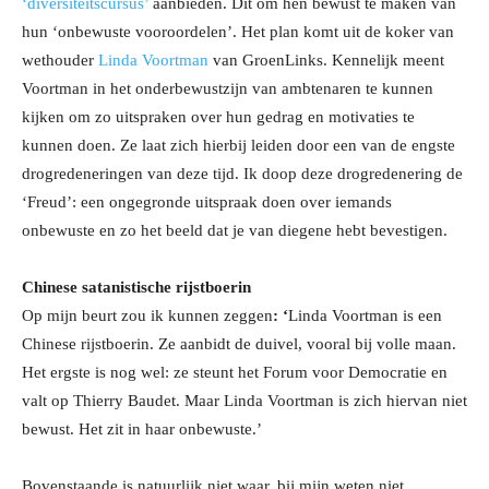
‘diversiteitscursus’
aanbieden. Dit om hen bewust te maken van
hun ‘onbewuste vooroordelen’. Het plan komt uit de koker van
wethouder
Linda Voortman
van GroenLinks. Kennelijk meent
Voortman in het onderbewustzijn van ambtenaren te kunnen
kijken om zo uitspraken over hun gedrag en motivaties te
kunnen doen. Ze laat zich hierbij leiden door een van de engste
drogredeneringen van deze tijd. Ik doop deze drogredenering de
‘Freud’: een ongegronde uitspraak doen over iemands
onbewuste en zo het beeld dat je van diegene hebt bevestigen.
Chinese satanistische rijstboerin
Op mijn beurt zou ik kunnen zeggen
: ‘
Linda Voortman is een
Chinese rijstboerin. Ze aanbidt de duivel, vooral bij volle maan.
Het ergste is nog wel: ze steunt het Forum voor Democratie en
valt op Thierry Baudet. Maar Linda Voortman is zich hiervan niet
bewust. Het zit in haar onbewuste.’
Bovenstaande is natuurlijk niet waar, bij mijn weten niet