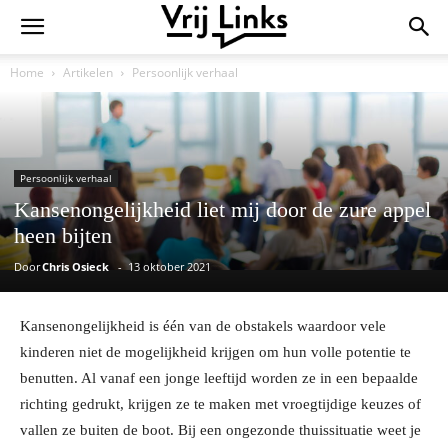
Home
Artikelen
Persoonlijk verhaal
Persoonlijk verhaal
Kansenongelijkheid liet mij door de zure appel
heen bijten
Door
Chris Osieck
-
13 oktober 2021
Kansenongelijkheid is één van de obstakels waardoor vele
kinderen niet de mogelijkheid krijgen om hun volle potentie te
benutten. Al vanaf een jonge leeftijd worden ze in een bepaalde
richting gedrukt, krijgen ze te maken met vroegtijdige keuzes of
vallen ze buiten de boot. Bij een ongezonde thuissituatie weet je