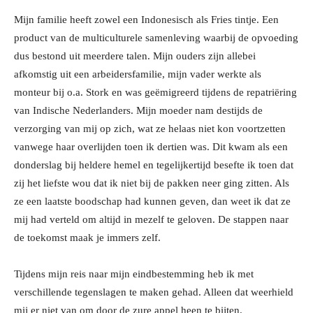
Mijn familie heeft zowel een Indonesisch als Fries tintje. Een
product van de multiculturele samenleving waarbij de opvoeding
dus bestond uit meerdere talen. Mijn ouders zijn allebei
afkomstig uit een arbeidersfamilie, mijn vader werkte als
monteur bij o.a. Stork en was geëmigreerd tijdens de repatriëring
van Indische Nederlanders. Mijn moeder nam destijds de
verzorging van mij op zich, wat ze helaas niet kon voortzetten
vanwege haar overlijden toen ik dertien was. Dit kwam als een
donderslag bij heldere hemel en tegelijkertijd besefte ik toen dat
zij het liefste wou dat ik niet bij de pakken neer ging zitten. Als
ze een laatste boodschap had kunnen geven, dan weet ik dat ze
mij had verteld om altijd in mezelf te geloven. De stappen naar
de toekomst maak je immers zelf.
Tijdens mijn reis naar mijn eindbestemming heb ik met
verschillende tegenslagen te maken gehad. Alleen dat weerhield
mij er niet van om door de zure appel heen te bijten.