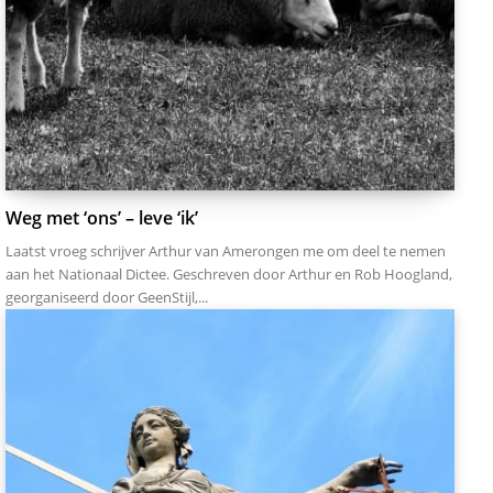
Weg met ‘ons’ – leve ‘ik’
Laatst vroeg schrijver Arthur van Amerongen me om deel te nemen
aan het Nationaal Dictee. Geschreven door Arthur en Rob Hoogland,
georganiseerd door GeenStijl,...