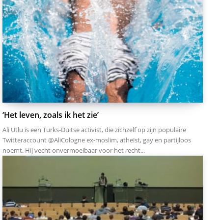
‘Het leven, zoals ik het zie’
Ali Utlu is een Turks-Duitse activist, die zichzelf op zijn populaire
Twitteraccount @AliCologne ex-moslim, atheïst, gay en partijloos
noemt. Hij vecht onvermoeibaar voor het recht...