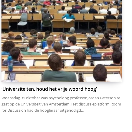
‘Universiteiten, houd het vrije woord hoog’
Woensdag 31 oktober was psycholoog professor Jordan Peterson te
gast op de Universiteit van Amsterdam. Het discussieplatform Room
for Discussion had de hoogleraar uitgenodigd...