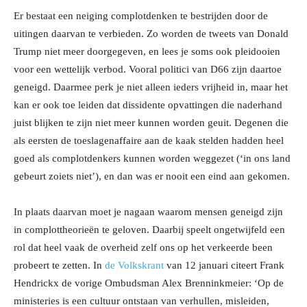
Er bestaat een neiging complotdenken te bestrijden door de
uitingen daarvan te verbieden. Zo worden de tweets van Donald
Trump niet meer doorgegeven, en lees je soms ook pleidooien
voor een wettelijk verbod. Vooral politici van D66 zijn daartoe
geneigd. Daarmee perk je niet alleen ieders vrijheid in, maar het
kan er ook toe leiden dat dissidente opvattingen die naderhand
juist blijken te zijn niet meer kunnen worden geuit. Degenen die
als eersten de toeslagenaffaire aan de kaak stelden hadden heel
goed als complotdenkers kunnen worden weggezet (‘in ons land
gebeurt zoiets niet’), en dan was er nooit een eind aan gekomen.
In plaats daarvan moet je nagaan waarom mensen geneigd zijn
in complottheorieën te geloven. Daarbij speelt ongetwijfeld een
rol dat heel vaak de overheid zelf ons op het verkeerde been
probeert te zetten. In
de Volkskrant
van 12 januari citeert Frank
Hendrickx de vorige Ombudsman Alex Brenninkmeier: ‘Op de
ministeries is een cultuur ontstaan van verhullen, misleiden,