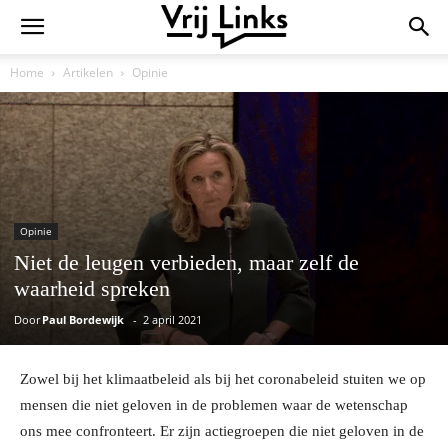
Home
Artikelen
Opinie
Opinie
Niet de leugen verbieden, maar zelf de
waarheid spreken
Door
Paul Bordewijk
-
2 april 2021
Zowel bij het klimaatbeleid als bij het coronabeleid stuiten we op
mensen die niet geloven in de problemen waar de wetenschap
ons mee confronteert. Er zijn actiegroepen die niet geloven in de