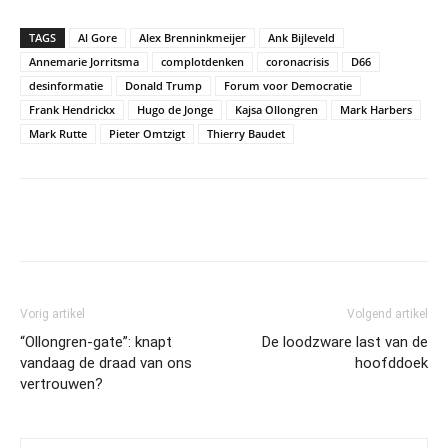
TAGS
Al Gore
Alex Brenninkmeijer
Ank Bijleveld
Annemarie Jorritsma
complotdenken
coronacrisis
D66
desinformatie
Donald Trump
Forum voor Democratie
Frank Hendrickx
Hugo de Jonge
Kajsa Ollongren
Mark Harbers
Mark Rutte
Pieter Omtzigt
Thierry Baudet
Vorig artikel
Volgend artikel
“Ollongren-gate”: knapt
De loodzware last van de
vandaag de draad van ons
hoofddoek
vertrouwen?