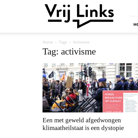
Vrij
Links
H
Home
Tags
Activisme
Tag: activisme
Een met geweld afgedwongen
klimaatheilstaat is een dystopie