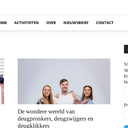
OME
ACTIVITEITEN
OVER
NIEUWSBRIEF
CONTACT
Sc
op
b
N
E
De wondere wereld van
deugpronkers, deugzwijgers en
deugklikkers