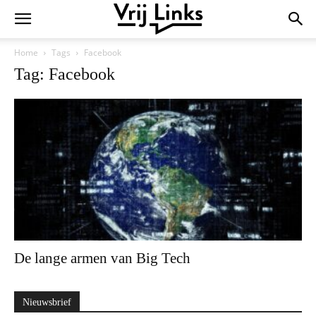
Home
Tags
Facebook
Tag: Facebook
De lange armen van Big Tech
Nieuwsbrief