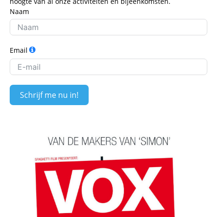
hoogte van al onze activiteiten en bijeenkomsten.
Naam
Email
Schrijf me nu in!