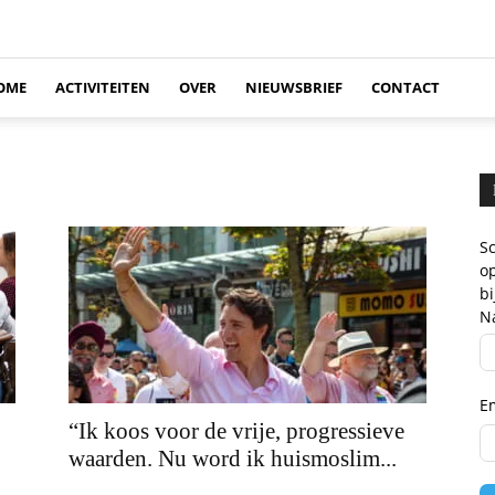
OME
ACTIVITEITEN
OVER
NIEUWSBRIEF
CONTACT
Sc
op
b
N
E
“Ik koos voor de vrije, progressieve
waarden. Nu word ik huismoslim...