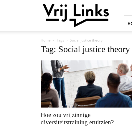
Vrij
Links
H
Home
Tags
Social justice theory
Tag: Social justice theory
Hoe zou vrijzinnige
diversiteitstraining eruitzien?