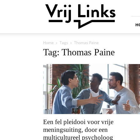
Vrij
Links
H
Home
Tags
Thomas Paine
Tag: Thomas Paine
Een fel pleidooi voor vrije
meningsuiting, door een
multicultureel psycholoog