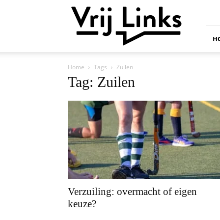
Vrij
Links
H
Home
Tags
Zuilen
Tag: Zuilen
Verzuiling: overmacht of eigen
keuze?