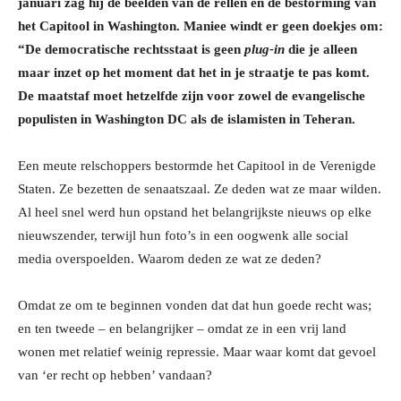
januari zag hij de beelden van de rellen en de bestorming van
het Capitool in Washington. Maniee windt er geen doekjes om:
“De democratische rechtsstaat is geen
plug-in
die je alleen
maar inzet op het moment dat het in je straatje te pas komt.
De maatstaf moet hetzelfde zijn voor zowel de evangelische
populisten in Washington DC als de islamisten in Teheran.
Een meute relschoppers bestormde het Capitool in de Verenigde
Staten. Ze bezetten de senaatszaal. Ze deden wat ze maar wilden.
Al heel snel werd hun opstand het belangrijkste nieuws op elke
nieuwszender, terwijl hun foto’s in een oogwenk alle social
media overspoelden. Waarom deden ze wat ze deden?
Omdat ze om te beginnen vonden dat dat hun goede recht was;
en ten tweede – en belangrijker – omdat ze in een vrij land
wonen met relatief weinig repressie. Maar waar komt dat gevoel
van ‘er recht op hebben’ vandaan?