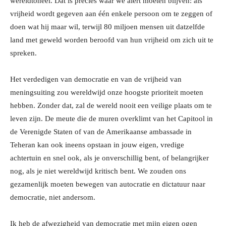
wereldtoneel. Dat is precies waar we alert moeten blijven: als
vrijheid wordt gegeven aan één enkele persoon om te zeggen of
doen wat hij maar wil, terwijl 80 miljoen mensen uit datzelfde
land met geweld worden beroofd van hun vrijheid om zich uit te
spreken.
Het verdedigen van democratie en van de vrijheid van
meningsuiting zou wereldwijd onze hoogste prioriteit moeten
hebben. Zonder dat, zal de wereld nooit een veilige plaats om te
leven zijn. De meute die de muren overklimt van het Capitool in
de Verenigde Staten of van de Amerikaanse ambassade in
Teheran kan ook ineens opstaan in jouw eigen, vredige
achtertuin en snel ook, als je onverschillig bent, of belangrijker
nog, als je niet wereldwijd kritisch bent. We zouden ons
gezamenlijk moeten bewegen van autocratie en dictatuur naar
democratie, niet andersom.
Ik heb de afwezigheid van democratie met mijn eigen ogen