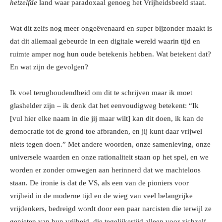
hetzelfde
land waar paradoxaal genoeg het Vrijheidsbeeld staat.
Wat dit zelfs nog meer ongeëvenaard en super bijzonder maakt is
dat dit allemaal gebeurde in een digitale wereld waarin tijd en
ruimte amper nog hun oude betekenis hebben. Wat betekent dat?
En wat zijn de gevolgen?
Ik voel terughoudendheid om dit te schrijven maar ik moet
glashelder zijn – ik denk dat het eenvoudigweg betekent: “Ik
[vul hier elke naam in die jij maar wilt] kan dit doen, ik kan de
democratie tot de grond toe afbranden, en jij kunt daar vrijwel
niets tegen doen.” Met andere woorden, onze samenleving, onze
universele waarden en onze rationaliteit staan op het spel, en we
worden er zonder omwegen aan herinnerd dat we machteloos
staan. De ironie is dat de VS, als een van de pioniers voor
vrijheid in de moderne tijd en de wieg van veel belangrijke
vrijdenkers, bedreigd wordt door een paar narcisten die terwijl ze
genieten van hun vrijheid, die tegelijkertijd alleen voor zichzelf