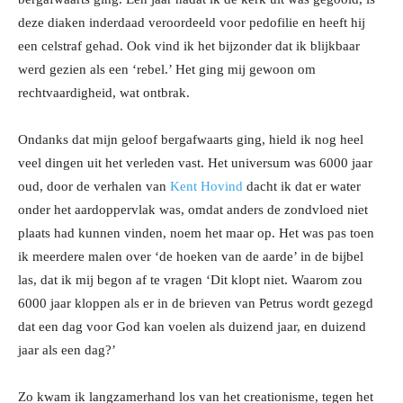
deze diaken inderdaad veroordeeld voor pedofilie en heeft hij
een celstraf gehad. Ook vind ik het bijzonder dat ik blijkbaar
werd gezien als een ‘rebel.’ Het ging mij gewoon om
rechtvaardigheid, wat ontbrak.
Ondanks dat mijn geloof bergafwaarts ging, hield ik nog heel
veel dingen uit het verleden vast. Het universum was
6000 jaar
oud, door de verhalen van
Kent Hovind
dacht ik dat er water
onder het aardoppervlak was, omdat anders de zondvloed niet
plaats had kunnen vinden, noem het maar op. Het was pas toen
ik meerdere malen over ‘de hoeken van de aarde’ in de bijbel
las, dat ik mij begon af te vragen ‘Dit klopt niet. Waarom zou
6000 jaar kloppen als er in de brieven van Petrus wordt gezegd
dat een dag voor God kan voelen als duizend jaar, en duizend
jaar als een dag?’
Zo kwam ik langzamerhand los van het creationisme, tegen het