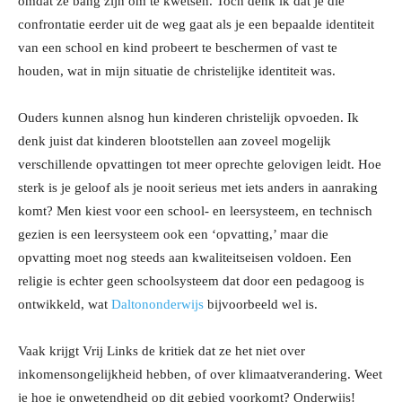
omdat ze bang zijn om te kwetsen. Toch denk ik dat je die
confrontatie eerder
uit de weg gaat als je een bepaalde identiteit
van een school en kind probeert te beschermen of vast te
houden,
wat in mijn situatie de christelijke identiteit was.
Ouders kunnen alsnog hun kinderen christelijk opvoeden. Ik
denk juist dat kinderen blootstellen aan zoveel mogelijk
verschillende opvattingen tot meer oprechte gelovigen leidt. Hoe
sterk is je geloof als je nooit serieus met iets anders in aanraking
komt? Men kiest voor een school- en leersysteem, en technisch
gezien is een leersysteem ook een ‘opvatting,’ maar die
opvatting moet nog steeds aan kwaliteitseisen voldoen. Een
religie is echter geen schoolsysteem dat door een pedagoog is
ontwikkeld, wat
Daltononderwijs
bijvoorbeeld wel is.
Vaak krijgt Vrij Links de kritiek dat ze het niet over
inkomensongelijkheid hebben, of over klimaatverandering. Weet
je hoe je onwetendheid op dit gebied voorkomt? Onderwijs!