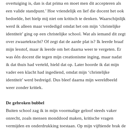
overtuiging is, dan is dat prima en moet men dit accepteren als
een valide standpunt.’ Hoe vriendelijk en lief die docent het ook
bedoelde, het hielp mij niet om kritisch te denken. Waarschijnlijk
werd ik alleen maar verdedigd omdat het om mijn ‘christelijke
identiteit’ ging op een christelijke school. Wat als iemand dit zegt
over zwaartekracht? Of zegt dat de aarde plat is? Ik leerde braaf
mijn lesstof, maar ik leerde om het daarna weer te vergeten. Er
was één docent die tegen mijn creationisme inging, maar nadat
ik dat thuis had verteld, hield dat op. Later hoorde ik dat mijn
vader een klacht had ingediend, omdat mijn ‘christelijke
identiteit’ werd bedreigd. Dus bleef daarna mijn wereldbeeld
weer zonder kritiek.
De gebroken bubbel
Buiten school zag ik in mijn voormalige geloof steeds vaker
onrecht, zoals mensen monddood maken, kritische vragen
vermijden en onderdrukking toestaan. Op mijn vijftiende brak de