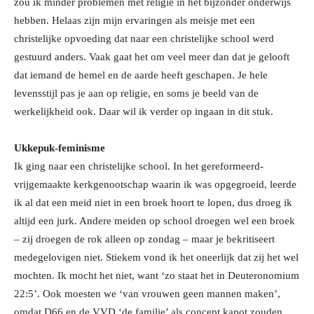
zou ik minder problemen met religie in het bijzonder onderwijs
hebben. Helaas zijn mijn ervaringen als meisje met een
christelijke opvoeding dat naar een christelijke school werd
gestuurd anders.
Vaak gaat het om veel meer dan dat je gelooft
dat iemand de hemel en de aarde heeft geschapen. Je hele
levensstijl pas je aan op religie, en soms je beeld van de
werkelijkheid ook. Daar wil ik verder op ingaan in dit stuk.
Ukkepuk-feminisme
Ik ging naar een christelijke school. In het gereformeerd-
vrijgemaakte kerkgenootschap waarin ik was opgegroeid, leerde
ik al dat een meid niet in een broek hoort te lopen, dus droeg ik
altijd een jurk. Andere meiden op school droegen wel een broek
– zij droegen de rok alleen op zondag – maar je bekritiseert
medegelovigen niet. Stiekem vond ik het oneerlijk dat zij het wel
mochten. Ik mocht het niet, want ‘zo staat het in Deuteronomium
22:5’. Ook moesten we ‘van vrouwen geen mannen maken’
,
omdat D66 en de VVD ‘de familie’ als concept kapot zouden