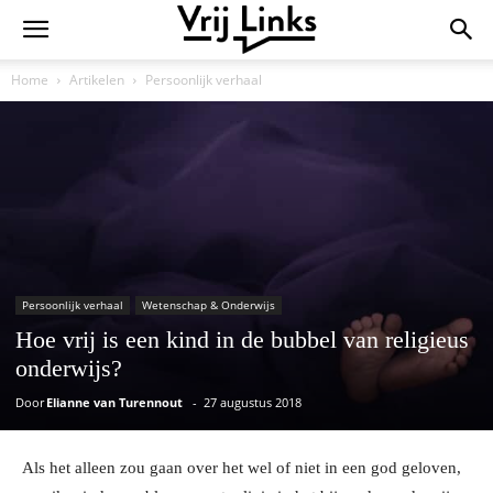
Home
Artikelen
Persoonlijk verhaal
Persoonlijk verhaal
Wetenschap & Onderwijs
Hoe vrij is een kind in de bubbel van religieus
onderwijs?
Door
Elianne van Turennout
-
27 augustus 2018
Als het alleen zou gaan over het wel of niet in een god geloven,