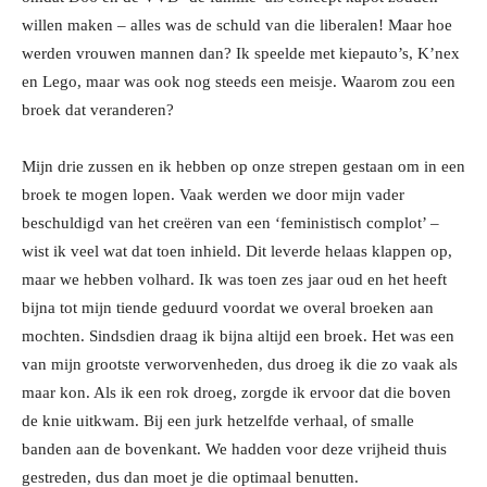
willen maken – alles was de schuld van die liberalen! Maar hoe
werden vrouwen mannen dan? Ik speelde met kiepauto’s, K’nex
en Lego, maar was ook nog steeds een meisje. Waarom zou een
broek dat veranderen?
Mijn drie zussen en ik hebben op onze strepen gestaan om in een
broek te mogen lopen. Vaak werden we door mijn vader
beschuldigd van het creëren van een ‘feministisch complot’ –
wist ik veel wat dat toen inhield. Dit leverde helaas klappen op,
maar we hebben volhard. Ik was toen zes jaar oud en het heeft
bijna tot mijn tiende geduurd voordat we overal broeken aan
mochten. Sindsdien draag ik bijna altijd een broek. Het was een
van mijn grootste verworvenheden, dus droeg ik die zo vaak als
maar kon. Als ik een rok droeg, zorgde ik ervoor dat die boven
de knie uitkwam. Bij een jurk hetzelfde verhaal, of smalle
banden aan de bovenkant. We hadden voor deze vrijheid thuis
gestreden, dus dan moet je die optimaal benutten.