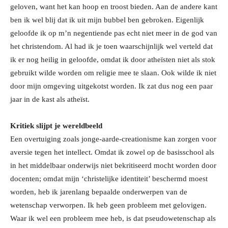
geloven, want het kan hoop en troost bieden. Aan de andere kant
ben ik wel blij dat ik uit mijn bubbel ben gebroken.
Eigenlijk
geloofde ik op m’n negentiende pas echt niet meer in de god van
het christendom.
Al had ik je toen waarschijnlijk wel verteld dat
ik er nog heilig in geloofde, omdat ik door atheïsten niet als stok
gebruikt wilde worden om religie mee te slaan. Ook wilde ik niet
door mijn omgeving uitgekotst worden. Ik zat dus nog een paar
jaar in de kast als atheïst.
Kritiek slijpt je wereldbeeld
Een overtuiging zoals jonge-aarde-creationisme kan zorgen voor
aversie tegen het intellect. Omdat ik zowel op de basisschool als
in het middelbaar onderwijs niet bekritiseerd mocht worden door
docenten; omdat mijn ‘christelijke identiteit’ beschermd moest
worden, heb ik jarenlang bepaalde onderwerpen van de
wetenschap verworpen. Ik heb geen probleem met gelovigen.
Waar ik wel een probleem mee heb, is dat pseudowetenschap als