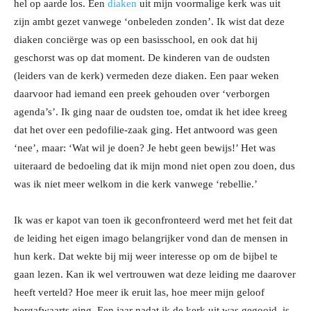
hel op aarde los. Een
diaken
uit mijn voormalige kerk was uit
zijn ambt gezet vanwege ‘onbeleden zonden’. Ik wist dat deze
diaken conciërge was op een basisschool, en ook dat hij
geschorst was op dat moment. De kinderen van de oudsten
(leiders van de kerk) vermeden deze diaken. Een paar weken
daarvoor had iemand een preek gehouden over ‘verborgen
agenda’s’. Ik ging naar de oudsten toe, omdat ik het idee kreeg
dat het over een pedofilie-zaak ging. Het antwoord was geen
‘nee’, maar: ‘Wat wil je doen? Je hebt geen bewijs!’ Het was
uiteraard de bedoeling dat ik mijn mond niet open zou doen, dus
was ik niet meer welkom in die kerk vanwege ‘rebellie.’
Ik was er kapot van toen ik geconfronteerd werd met het feit dat
de leiding het eigen imago belangrijker vond dan de mensen in
hun kerk. Dat wekte bij mij weer interesse op om de bijbel te
gaan lezen. Kan ik wel vertrouwen wat deze leiding me daarover
heeft verteld? Hoe meer ik eruit las, hoe meer mijn geloof
bergafwaarts ging. Een jaar nadat ik de kerk uit was gegooid, is