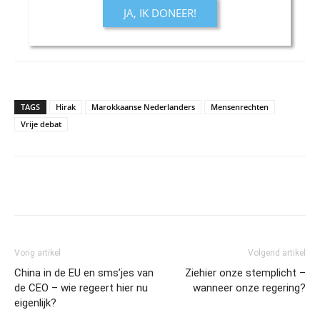
JA, IK DONEER!
TAGS
Hirak
Marokkaanse Nederlanders
Mensenrechten
Vrije debat
Vorig artikel
Volgend artikel
China in de EU en sms’jes van
Ziehier onze stemplicht –
de CEO – wie regeert hier nu
wanneer onze regering?
eigenlijk?