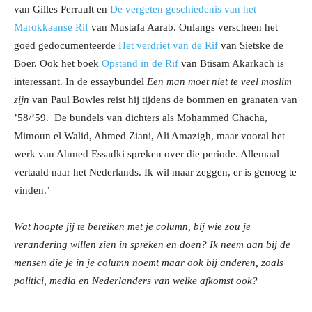
van Gilles Perrault en
De vergeten geschiedenis van het
Marokkaanse Rif
van Mustafa Aarab. Onlangs verscheen het
goed gedocumenteerde
Het verdriet van de Rif
van Sietske de
Boer. Ook het boek
Opstand in de Rif
van Btisam Akarkach is
interessant. In de essaybundel
Een man moet niet te veel moslim
zijn
van Paul Bowles reist hij tijdens de bommen en granaten van
’58/’59. De bundels van dichters als Mohammed Chacha,
Mimoun el Walid, Ahmed Ziani, Ali Amazigh, maar vooral het
werk van Ahmed Essadki spreken over die periode. Allemaal
vertaald naar het Nederlands. Ik wil maar zeggen, er is genoeg te
vinden.’
Wat hoopte jij te bereiken met je column, bij wie zou je
verandering willen zien in spreken en doen? Ik neem aan bij de
mensen die je in je column noemt maar ook bij anderen, zoals
politici, media en Nederlanders van welke afkomst ook?