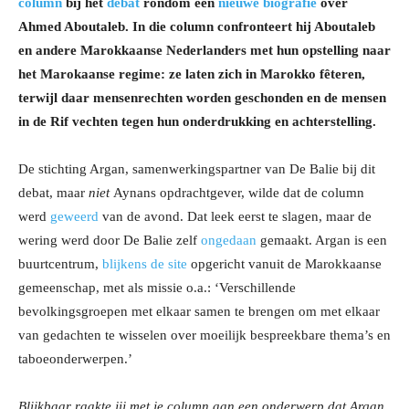
column
bij het
debat
rondom een
nieuwe biografie
over
Ahmed Aboutaleb. In die column confronteert hij Aboutaleb
en andere Marokkaanse Nederlanders met hun opstelling naar
het Marokaanse regime: ze laten zich in Marokko fêteren,
terwijl daar mensenrechten worden geschonden en de mensen
in de Rif vechten tegen hun onderdrukking en achterstelling.
De stichting Argan, samenwerkingspartner van De Balie bij dit
debat, maar
niet
Aynans opdrachtgever, wilde dat de column
werd
geweerd
van de avond. Dat leek eerst te slagen, maar de
wering werd door De Balie zelf
ongedaan
gemaakt. Argan is een
buurtcentrum,
blijkens de site
opgericht vanuit de Marokkaanse
gemeenschap, met als missie o.a.: ‘Verschillende
bevolkingsgroepen met elkaar samen te brengen om met elkaar
van gedachten te wisselen over moeilijk bespreekbare thema’s en
taboeonderwerpen.’
Blijkbaar raakte jij met je column aan een onderwerp dat Argan