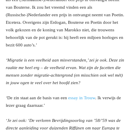
van Bouterse. Ik zou het vreemd vinden een als
(Russische-)Nederlander een prijs in ontvangst neemt van Poetin.
Etcetera. Overigens zijn Erdogan, Bouterse en Poetin door het
volk gekozen en de koning van Marokko niet, die trouwens
behoorlijk van de pot gerukt is: hij heeft een miljoen horloges en
bezit 600 auto’s.’
‘Migratie is een veelheid aan misverstanden,’ zei je ook. Deze zin
raakte me heel erg – de veelheid ervan. Wat zijn de facetten die
mensen zonder migratie-achtergrond (en misschien ook wel mét)
in jouw ogen te veel over het hoofd zien?
‘
De zin staat aan de basis van een
essay in Trouw
. Ik verwijs de
lezer graag daarnaar.’
‘Je zei ook: ‘De verloren Bevrijdingsoorlog van ’58/’59 was de
directe aanleiding voor duizenden Riffijnen om naar Europa te