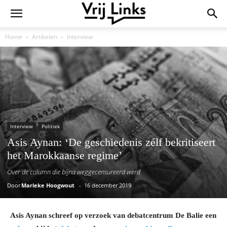
Home
Artikelen
Interview
Interview
Politiek
Asis Aynan: ‘De geschiedenis zélf bekritiseert
het Marokkaanse regime’
Over de column die bijna weggecensureerd werd
Door
Marieke Hoogwout
-
16 december 2019
Asis Aynan schreef op verzoek van debatcentrum De Balie een