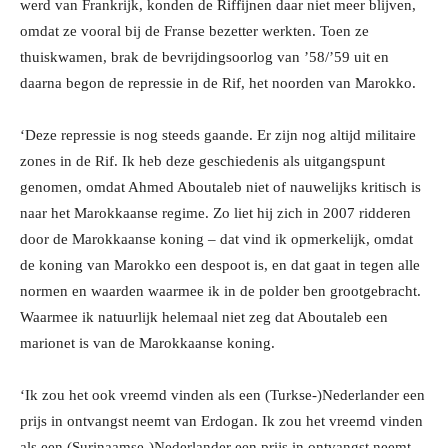
werd van Frankrijk, konden de Riffijnen daar niet meer blijven,
omdat ze vooral bij de Franse bezetter werkten. Toen ze
thuiskwamen, brak de bevrijdingsoorlog van ’58/’59 uit en
daarna begon de repressie in de Rif, het noorden van Marokko.
‘Deze repressie is nog steeds gaande. Er zijn nog altijd militaire
zones in de Rif. Ik heb deze geschiedenis als uitgangspunt
genomen, omdat Ahmed Aboutaleb niet of nauwelijks kritisch is
naar het Marokkaanse regime. Zo liet hij zich in 2007 ridderen
door de Marokkaanse koning – dat vind ik opmerkelijk, omdat
de koning van Marokko een despoot is, en dat gaat in tegen alle
normen en waarden waarmee ik in de polder ben grootgebracht.
Waarmee ik natuurlijk helemaal niet zeg dat Aboutaleb een
marionet is van de Marokkaanse koning.
‘Ik zou het ook vreemd vinden als een (Turkse-)Nederlander een
prijs in ontvangst neemt van Erdogan. Ik zou het vreemd vinden
als een (Surinaamse-)Nederlander een prijs in ontvangst neemt