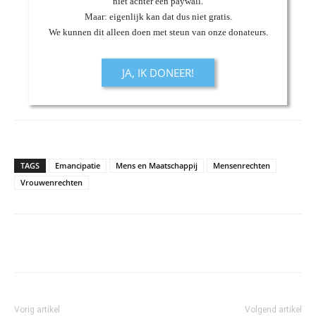
niet achter een paywall.
Maar: eigenlijk kan dat dus niet gratis.
We kunnen dit alleen doen met steun van onze donateurs.
JA, IK DONEER!
TAGS
Emancipatie
Mens en Maatschappij
Mensenrechten
Vrouwenrechten
Vorig artikel
Volgend artikel