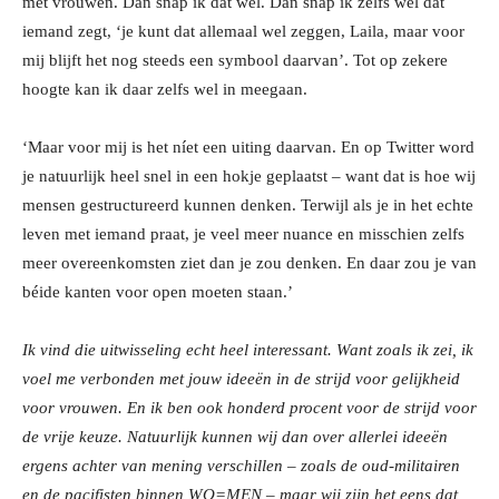
met vrouwen. Dan snap ik dat wel. Dan snap ik zélfs wel dat
iemand zegt, ‘je kunt dat allemaal wel zeggen, Laila, maar voor
mij blijft het nog steeds een symbool daarvan’. Tot op zekere
hoogte kan ik daar zelfs wel in meegaan.
‘Maar voor mij is het níet een uiting daarvan. En op Twitter word
je natuurlijk heel snel in een hokje geplaatst – want dat is hoe wij
mensen gestructureerd kunnen denken. Terwijl als je in het echte
leven met iemand praat, je veel meer nuance en misschien zelfs
meer overeenkomsten ziet dan je zou denken. En daar zou je van
béide kanten voor open moeten staan.’
Ik vind die uitwisseling echt heel interessant. Want zoals ik zei, ik
voel me verbonden met jouw ideeën in de strijd voor gelijkheid
voor vrouwen. En ik ben ook honderd procent voor de strijd voor
de vrije keuze. Natuurlijk kunnen wij dan over allerlei ideeën
ergens achter van mening verschillen – zoals de oud-militairen
en de pacifisten binnen WO=MEN – maar wij zijn het eens dat