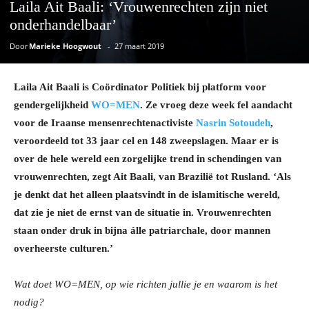
Laila Ait Baali: ‘Vrouwenrechten zijn niet
onderhandelbaar’
Door
Marieke Hoogwout
-
27 maart 2019
Laila Ait Baali is Coördinator Politiek bij platform voor
gendergelijkheid
WO=MEN
. Ze vroeg deze week fel aandacht
voor de Iraanse mensenrechtenactiviste
Nasrin Sotoudeh
,
veroordeeld tot 33 jaar cel en 148 zweepslagen. Maar er is
over de hele wereld een zorgelijke trend in schendingen van
vrouwenrechten, zegt Ait Baali, van Brazilië tot Rusland. ‘Als
je denkt dat het alleen plaatsvindt in de islamitische wereld,
dat zie je niet de ernst van de situatie in. Vrouwenrechten
staan onder druk in bijna álle patriarchale, door mannen
overheerste culturen.’
Wat doet WO=MEN, op wie richten jullie je en waarom is het
nodig?