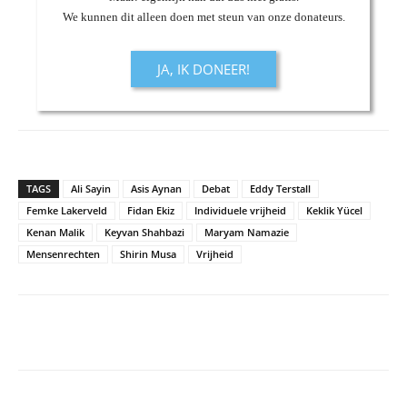
We kunnen dit alleen doen met steun van onze donateurs.
JA, IK DONEER!
TAGS
Ali Sayin
Asis Aynan
Debat
Eddy Terstall
Femke Lakerveld
Fidan Ekiz
Individuele vrijheid
Keklik Yücel
Kenan Malik
Keyvan Shahbazi
Maryam Namazie
Mensenrechten
Shirin Musa
Vrijheid