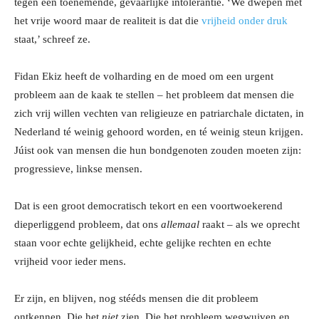
tegen een toenemende, gevaarlijke intolerantie. ‘We dwepen met
het vrije woord maar de realiteit is dat die
vrijheid onder druk
staat,’ schreef ze.
Fidan Ekiz heeft de volharding en de moed om een urgent
probleem aan de kaak te stellen – het probleem dat mensen die
zich vrij willen vechten van religieuze en patriarchale dictaten, in
Nederland té weinig gehoord worden, en té weinig steun krijgen.
Júist ook van mensen die hun bondgenoten zouden moeten zijn:
progressieve, linkse mensen.
Dat is een groot democratisch tekort en een voortwoekerend
dieperliggend probleem, dat ons
allemaal
raakt – als we oprecht
staan voor echte gelijkheid, echte gelijke rechten en echte
vrijheid voor ieder mens.
Er zijn, en blijven, nog stééds mensen die dit probleem
ontkennen. Die het
niet
zien. Die het probleem wegwuiven en