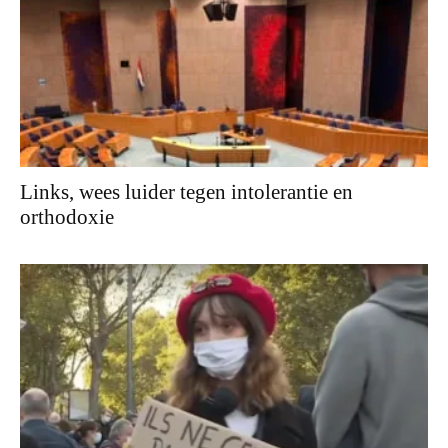
Links, wees luider tegen intolerantie en
orthodoxie