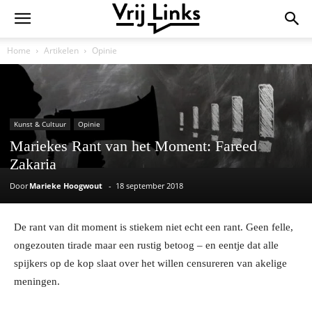
Home
Artikelen
Opinie
Kunst & Cultuur
Opinie
Mariekes Rant van het Moment: Fareed
Zakaria
Door
Marieke Hoogwout
-
18 september 2018
De rant van dit moment is stiekem niet echt een rant. Geen felle,
ongezouten tirade maar een rustig betoog – en eentje dat alle
spijkers op de kop slaat over het willen censureren van akelige
meningen.