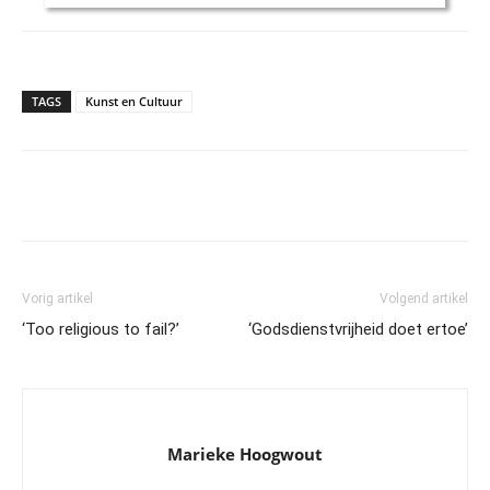
TAGS
Kunst en Cultuur
Vorig artikel
Volgend artikel
‘Too religious to fail?’
‘Godsdienstvrijheid doet ertoe’
Marieke Hoogwout