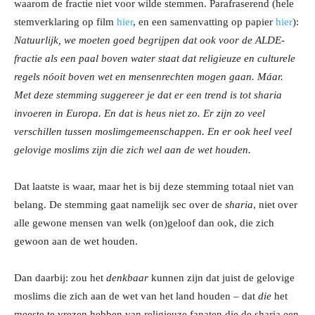
waarom de fractie niet voor wilde stemmen. Parafraserend (hele
stemverklaring op film
hier
, en een samenvatting op papier
hier
)
:
Natuurlijk, we moeten goed begrijpen dat ook voor de ALDE-
fractie als een paal boven water staat dat religieuze en culturele
regels nóoit boven wet en mensenrechten mogen gaan. Máar.
Met deze stemming suggereer je dat er een trend is tot sharia
invoeren in Europa. En dat is heus niet zo. Er zijn zo veel
verschillen tussen moslimgemeenschappen. En er ook heel veel
gelovige moslims zijn die zich wel aan de wet houden.
Dat laatste is waar, maar het is bij deze stemming totaal niet van
belang. De stemming gaat namelijk sec over de
sharia
, niet over
alle gewone mensen van welk (on)geloof dan ook, die zich
gewoon aan de wet houden.
Dan daarbij: zou het
denkbaar
kunnen zijn dat juist de gelovige
moslims die zich aan de wet van het land houden – dat
die
het
meeste te vrezen hebben van religieuze fanaten die de sharia een