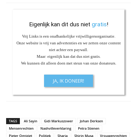
Eigenlijk kan dit dus niet
gratis
!
Vrij Links is een onafhankelijke vrijwilligersorganisatie.
Onze website is vrij van advertenties en we zetten onze content
niet achter een paywall.
Maar: eigenlijk kan dat dus niet gratis.
We kunnen dit alleen doen met steun van onze donateurs.
JA, IK DONEER!
TAGS
Ali Sayin
Gidi Markuszower
Johan Derksen
Mensenrechten
Nashvilleverklaring
Petra Stienen
Pieter Omtzigt
Politiek
Sharia
Shirin Musa
Vrouwenrechten