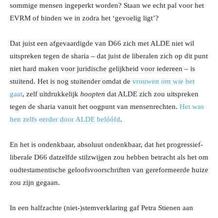
sommige mensen ingeperkt worden? Staan we echt pal voor het
EVRM of binden we in zodra het ‘gevoelig ligt’?
Dat juist een afgevaardigde van D66 zich met ALDE niet wil
uitspreken tegen de sharia – dat juist de liberalen zich op dit punt
niet hard maken voor juridische gelijkheid voor iedereen – is
stuitend. Het is nog stuitender omdat de
vrouwen om wie het
gaat
, zelf uitdrukkelijk
hoopten
dat ALDE zich zou uitspreken
tegen de sharia vanuit het oogpunt van mensenrechten.
Het was
hen zelfs eerder door ALDE belóófd
.
En het is ondenkbaar, absoluut ondenkbaar, dat het progressief-
liberale D66 datzelfde stilzwijgen zou hebben betracht als het om
oudtestamentische geloofsvoorschriften van gereformeerde huize
zou zijn gegaan.
In een halfzachte (niet-)stemverklaring gaf Petra Stienen aan