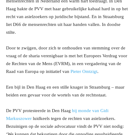
mensenrechten in Nederland een warm hart toedraagt. In Den
Haag hakte de PVV met haar gebruikelijke kabaal hard in op het
recht van asielzoekers op juridische bijstand. En in Straatsburg
liet D66 de mensenrechten uit haar handen vallen. In doodse
stilte.
Door te zwijgen, door zich te onthouden van stemming over de
vraag of de sharia verenigbaar is met het Europees Verdrag voor
de Rechten van de Mens (EVRM), in een vergadering van de
Raad van Europa op initiatief van
Pieter Omtzigt
.
Een bijl in Den Haag en een stille knager in Straatsburg – maar
beiden een gevaar voor de wortels van de rechtsstaat.
De PVV protesteerde in Den Haag
bij monde van Gidi
Markuszower
luidkeels tegen de rechten van asielzoekers.
Bezuinigen op de sociale advocatuur vindt de PVV niet nodig:
‘We kunnen dat bekostigen door die onnodige gesubsidieerde