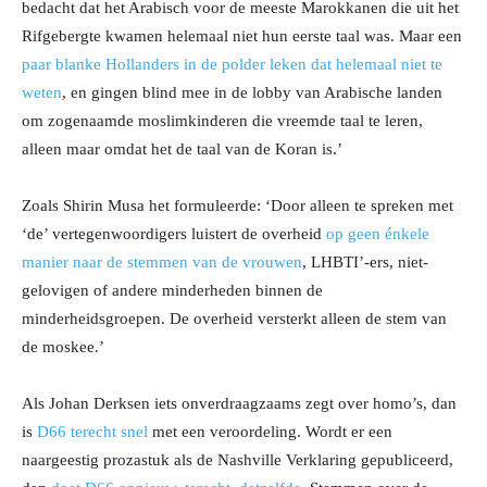
bedacht dat het Arabisch voor de meeste Marokkanen die uit het
Rifgebergte kwamen helemaal niet hun eerste taal was. Maar een
paar blanke Hollanders in de polder leken dat helemaal niet te
weten
, en gingen blind mee in de lobby van Arabische landen
om zogenaamde moslimkinderen die vreemde taal te leren,
alleen maar omdat het de taal van de Koran is.’
Zoals Shirin Musa het formuleerde: ‘Door alleen te spreken met
‘de’ vertegenwoordigers luistert de overheid
op geen énkele
manier naar de stemmen van de vrouwen
, LHBTI’-ers, niet-
gelovigen of andere minderheden binnen de
minderheidsgroepen. De overheid versterkt alleen de stem van
de moskee.’
Als Johan Derksen iets onverdraagzaams zegt over homo’s, dan
is
D66 terecht snel
met een veroordeling. Wordt er een
naargeestig prozastuk als de Nashville Verklaring gepubliceerd,