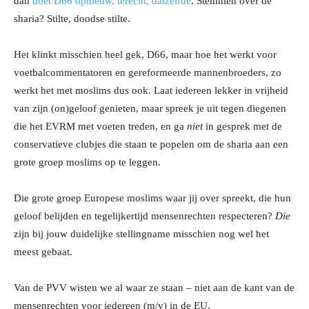
dan
doet D66 opnieuw, terecht, datzelfde
. Stemmen over de
sharia? Stilte, doodse stilte.
Het klinkt misschien heel gek, D66, maar hoe het werkt voor
voetbalcommentatoren en gereformeerde mannenbroeders, zo
werkt het met moslims dus ook. Laat iedereen lekker in vrijheid
van zijn (on)geloof genieten, maar spreek je uit tegen diegenen
die het EVRM met voeten treden, en ga
niet
in gesprek met de
conservatieve clubjes die staan te popelen om de sharia aan een
grote groep moslims op te leggen.
Die grote groep Europese moslims waar jij over spreekt, die hun
geloof belijden en tegelijkertijd mensenrechten respecteren?
Die
zijn bij jouw duidelijke stellingname misschien nog wel het
meest gebaat.
Van de PVV wisten we al waar ze staan – niet aan de kant van de
mensenrechten voor iedereen (m/v) in de EU.