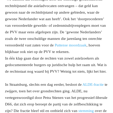
rechtsbijstand die asieladvocaten ontvangen – dat geld kan
gewoon naar de rechtsbijstand op andere gebieden, waar de
gewone Nederlander wat aan heeft’. Ook het ‘doorprocederen’
van veroordeelde gewelds- of zedenmisdrijvenplegers moet van
de PVV maar eens afgelopen zijn. De ‘gewone Nederlanders’
zoals de twee onschuldige mannen die jarenlang ten onrechte
veroordeeld vast zaten voor de
Puttense moordzaak
, hoeven
blijkbaar ook niet op de PVV te rekenen.
In één klap gaan daar de rechten van zowel asielzoekers als
gedocumenteerde burgers op juridische hulp het raam uit. Wat is
de rechtsstaat nog waard bij PVV? Weinig tot niets, lijkt het hier.
In Straatsburg, slechts een dag eerder, besloot de
ALDE-fractie
te
zwijgen
, toen het over grondrechten ging. ALDE, nu
vertegenwoordigd door Petra Stienen van het progressief-liberale
D66, dat zich erop beroept de partij van de zelfbeschikking te
zijn? Die fractie bleef stil en onthield zich van
stemming
over de