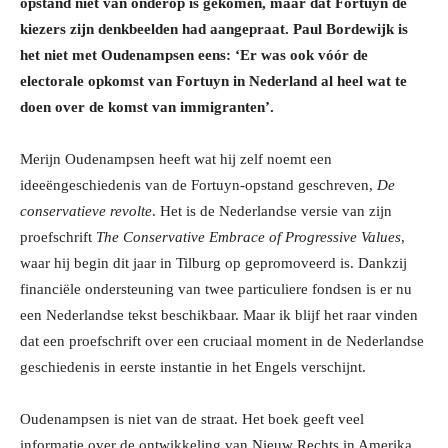
opstand niet van onderop is gekomen, maar dat Fortuyn de
kiezers zijn denkbeelden had aangepraat. Paul Bordewijk is
het niet met Oudenampsen eens: ‘Er was ook vóór de
electorale opkomst van Fortuyn in Nederland al heel wat te
doen over de komst van immigranten’.
Merijn Oudenampsen heeft wat hij zelf noemt een
ideeëngeschiedenis van de Fortuyn-opstand geschreven,
De
conservatieve revolte
. Het is de Nederlandse versie van zijn
proefschrift
The Conservative Embrace of Progressive Values
,
waar hij begin dit jaar in Tilburg op gepromoveerd is. Dankzij
financiële ondersteuning van twee particuliere fondsen is er nu
een Nederlandse tekst beschikbaar. Maar ik blijf het raar vinden
dat een proefschrift over een cruciaal moment in de Nederlandse
geschiedenis in eerste instantie in het Engels verschijnt.
Oudenampsen is niet van de straat. Het boek geeft veel
informatie over de ontwikkeling van Nieuw Rechts in Amerika.