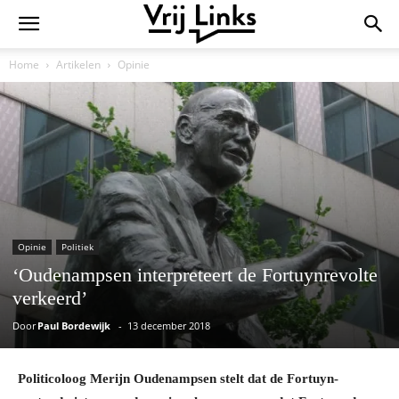
Home
Artikelen
Opinie
Opinie
Politiek
‘Oudenampsen interpreteert de Fortuynrevolte
verkeerd’
Door
Paul Bordewijk
-
13 december 2018
Politicoloog Merijn Oudenampsen stelt dat de Fortuyn-