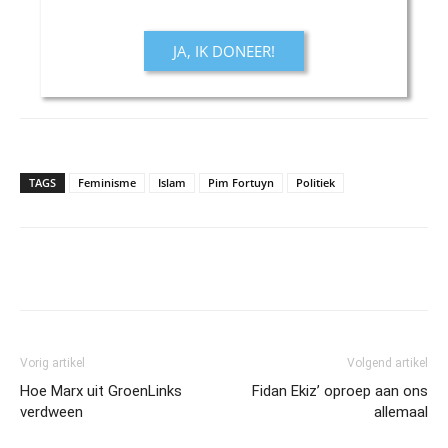
JA, IK DONEER!
TAGS
Feminisme
Islam
Pim Fortuyn
Politiek
Vorig artikel
Volgend artikel
Hoe Marx uit GroenLinks
Fidan Ekiz’ oproep aan ons
verdween
allemaal