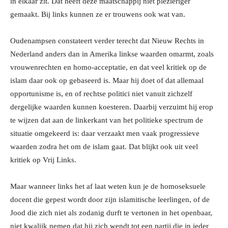
in elkaar zit. Dat heeft deze maatschappij niet plezieriger
gemaakt. Bij links kunnen ze er trouwens ook wat van.
Oudenampsen constateert verder terecht dat Nieuw Rechts in
Nederland anders dan in Amerika linkse waarden omarmt, zoals
vrouwenrechten en homo-acceptatie, en dat veel kritiek op de
islam daar ook op gebaseerd is. Maar hij doet of dat allemaal
opportunisme is, en of rechtse politici niet vanuit zichzelf
dergelijke waarden kunnen koesteren. Daarbij verzuimt hij erop
te wijzen dat aan de linkerkant van het politieke spectrum de
situatie omgekeerd is: daar verzaakt men vaak progressieve
waarden zodra het om de islam gaat. Dat blijkt ook uit veel
kritiek op Vrij Links.
Maar wanneer links het af laat weten kun je de homoseksuele
docent die gepest wordt door zijn islamitische leerlingen, of de
Jood die zich niet als zodanig durft te vertonen in het openbaar,
niet kwalijk nemen dat hij zich wendt tot een partij die in ieder