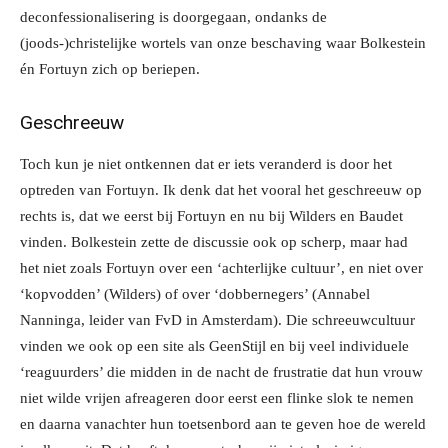
deconfessionalisering is doorgegaan, ondanks de
(joods-)christelijke wortels van onze beschaving waar Bolkestein
én Fortuyn zich op beriepen.
Geschreeuw
Toch kun je niet ontkennen dat er iets veranderd is door het
optreden van Fortuyn. Ik denk dat het vooral het geschreeuw op
rechts is, dat we eerst bij Fortuyn en nu bij Wilders en Baudet
vinden. Bolkestein zette de discussie ook op scherp, maar had
het niet zoals Fortuyn over een ‘achterlijke cultuur’, en niet over
‘kopvodden’ (Wilders) of over ‘dobbernegers’ (Annabel
Nanninga, leider van FvD in Amsterdam). Die schreeuwcultuur
vinden we ook op een site als GeenStijl en bij veel individuele
‘reaguurders’ die midden in de nacht de frustratie dat hun vrouw
niet wilde vrijen afreageren door eerst een flinke slok te nemen
en daarna vanachter hun toetsenbord aan te geven hoe de wereld