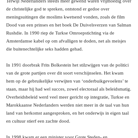
Terwijl Nederlanders steeds meer gewend waren vrijmoedig over
de christelijke god te spreken, ontstond er gedoe over
meningsuitingen die moslims kwetsend vonden, zoals de film
Dood van een prinses en het boek De Duivelsverzen van Salman
Rushdie. In 1990 riep de Turkse Omroepstichting via de
Amsterdamse kabel op om afvalligen te doden, net als meisjes
die buitenechtelijke seks hadden gehad.
In 1991 doorbrak Frits Bolkestein het stilzwijgen van de politici
van de grote partijen over dit soort verschijnselen. Het kwam
hem op de gebruikelijke verwijten van ‘onderbuikgevoelens’ te
staan, maar hij had wel succes, zowel electoraal als beleidsmatig.
Overheidsbeleid werd veel meer gericht op integratie, Turkse en
Marokkaanse Nederlanders werden niet meer in de taal van hun
land van herkomst aangesproken, en het onderwijs in eigen taal
en cultuur stierf een zachte dood.
In 1998 kwam er een minister voor Grote Steden- en