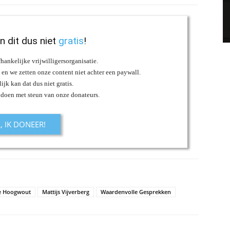
an dit dus niet
gratis
!
fhankelijke vrijwilligersorganisatie.
s en we zetten onze content niet achter een paywall.
ijk kan dat dus niet gratis.
 doen met steun van onze donateurs.
A, IK DONEER!
e Hoogwout
Mattijs Vijverberg
Waardenvolle Gesprekken