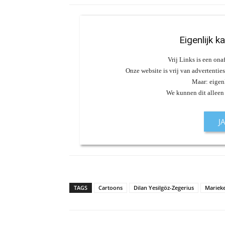
Eigenlijk k
Vrij Links is een ona
Onze website is vrij van advertentie
Maar: eigenl
We kunnen dit alleen
J
TAGS
Cartoons
Dilan Yesilgöz-Zegerius
Mariek