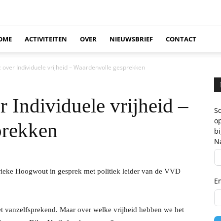
OME
ACTIVITEITEN
OVER
NIEUWSBRIEF
CONTACT
z over Individuele vrijheid – Waardenvolle gesprekken
r Individuele vrijheid –
Sc
op
prekken
b
N
arieke Hoogwout in gesprek met politiek leider van de VVD
E
 niet vanzelfsprekend. Maar over welke vrijheid hebben we het