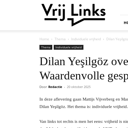
Vrij
Links
H
Home
Thema
Individuele vrijheid
Dilan Yeşilgö
Thema
Individuele vrijheid
Dilan Yeşilgöz ove
Waardenvolle ges
Door
Redactie
-
20 oktober 2025
In deze aflevering gaan Mattijs Vijverberg en M
Dilan Yeşilgöz. Het thema is: individuele vrijheid.
Van links tot rechts is men het eens: vrijheid is