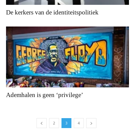
De kerkers van de identiteitspolitiek
Ademhalen is geen ‘privilege’
2
3
4