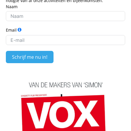
hoogte van al onze activiteiten en bijeenkomsten.
Naam
Email
Schrijf me nu in!