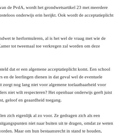
l van de PvdA, wordt het grondwetsartikel 23 met meerdere
kosteloos onderwijs erin herijkt. Ook wordt de acceptatieplicht
ndwet te herformuleren, al is het wel de vraag met wie de
Kamer tot tweemaal toe verkregen zal worden om deze
steld dat er een algemene acceptatieplicht komt. Een school
 en de leerlingen dienen in dat geval wel de eventuele
it zorgt nog lang niet voor algemene toelaatbaarheid voor
uders niet wilt respecteren? Het openbaar onderwijs geeft juist
st, geloof en geaardheid toegang.
en zich eigenlijk al zo voor. Ze gedragen zich als een
tgangspunten niet naar buiten uit te dragen, omdat ze weten
worden. Maar om hun bestaansrecht in stand te houden,