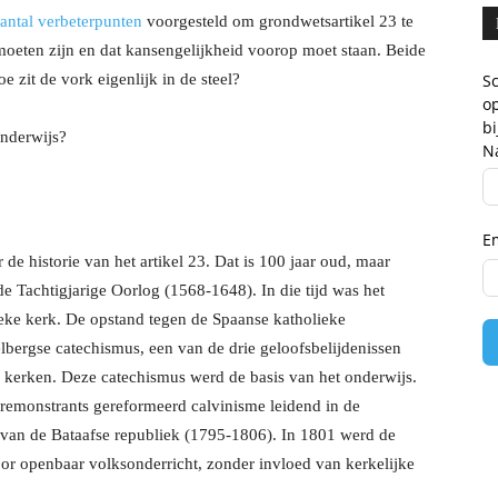
antal verbeterpunten
voorgesteld om grondwetsartikel 23 te
 moeten zijn en dat kansengelijkheid voorop moet staan. Beide
 zit de vork eigenlijk in de steel?
Sc
op
b
onderwijs?
N
E
de historie van het artikel 23. Dat is 100 jaar oud, maar
e Tachtigjarige Oorlog (1568-1648). In die tijd was het
eke kerk. De opstand tegen de Spaanse katholieke
elbergse catechismus, een van de drie geloofsbelijdenissen
kerken. Deze catechismus werd de basis van het onderwijs.
remonstrants gereformeerd calvinisme leidend in de
de van de Bataafse republiek (1795-1806). In 1801 werd de
or openbaar volksonderricht, zonder invloed van kerkelijke