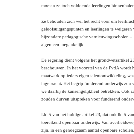
moeten ze toch voldoende leerlingen binnenhalen
Ze behouden zich wel het recht voor om leerkrach
geloofsuitgangspunten en leerlingen te weigeren 
bijzondere pedagogische vernieuwingsscholen – J
algemeen toegankelijk.
De regering dient volgens het grondwetsartikel 2
beschouwen. In het voorstel van de PvdA wordt hi
maatwerk op ieders eigen talentontwikkeling, wa
ingebracht. Het begrip funderend onderwijs zou wa
we daarbij de kansengelijkheid betrekken. Ook zo
zouden durven uitspreken voor funderend onderwijs 
Lid 5 van het huidige artikel 23, dat ook lid 5 v
toereikend openbaar onderwijs. Van overheidswe
zijn, in een genoegzaam aantal openbare scholen. 