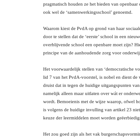
pragmatisch houden ze het bieden van openbaar 
ook wel de ‘samenwerkingsschool’ genoemd.
Waarom kiest de PvdA op grond van haar sociaald
door te stellen dat de ‘eerste’ school in een nieu
overblijvende school een openbare moet zijn? H
principe van de aanhoudende zorg voor onderwij
Het voorwaardelijk stellen van ‘democratische v
lid 7 van het PvdA-voorstel, is nobel en dient de
druist dat in tegen de huidige uitgangspunten van
namelijk alleen maar uitlaten over wát er onder
wordt. Bemoeienis met de wijze waarop, ofwel h
is volgens de huidige invulling van artikel 23 niet 
keuze der leermiddelen moet worden geëerbiedig
Het zou goed zijn als het vak burgerschapsvormin