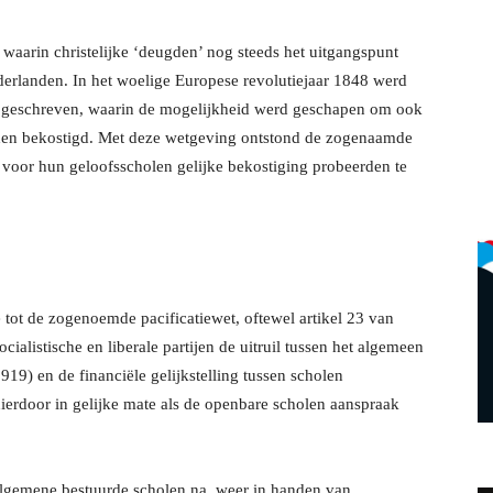
 waarin christelijke ‘deugden’ nog steeds het uitgangspunt
erlanden. In het woelige Europese revolutiejaar 1848 werd
 geschreven, waarin de mogelijkheid werd geschapen om ook
erden bekostigd. Met deze wetgeving ontstond de zogenaamde
n voor hun geloofsscholen gelijke bekostiging probeerden te
 tot de zogenoemde pacificatiewet, oftewel artikel 23 van
cialistische en liberale partijen de uitruil tussen het algemeen
19) en de financiële gelijkstelling tussen scholen
ierdoor in gelijke mate als de openbare scholen aanspraak
algemene bestuurde scholen na, weer in handen van