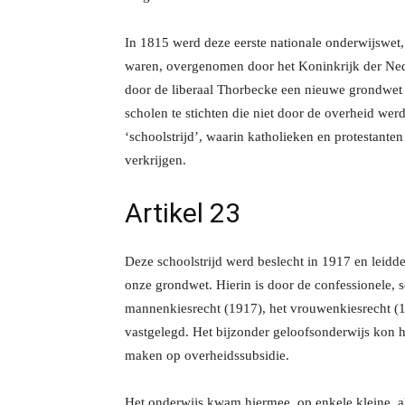
In 1815 werd deze eerste nationale onderwijswet,
waren, overgenomen door het Koninkrijk der Ned
door de liberaal Thorbecke een nieuwe grondwet
scholen te stichten die niet door de overheid w
‘schoolstrijd’, waarin katholieken en protestante
verkrijgen.
Artikel 23
Deze schoolstrijd werd beslecht in 1917 en leidde
onze grondwet. Hierin is door de confessionele, so
mannenkiesrecht (1917), het vrouwenkiesrecht (19
vastgelegd. Het bijzonder geloofsonderwijs kon h
maken op overheidssubsidie.
Het onderwijs kwam hiermee, op enkele kleine, 