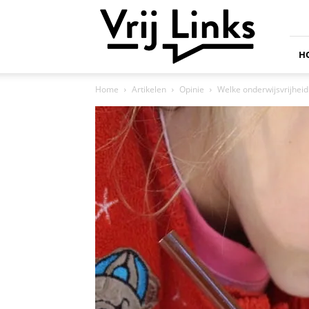
Vrij
Links
H
Home
Artikelen
Opinie
Welke onderwijsvrijheid 