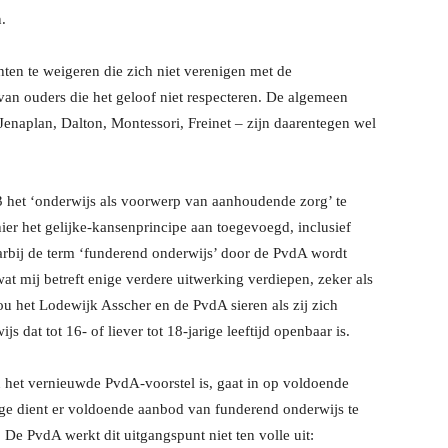
.
ten te weigeren die zich niet verenigen met de
van ouders die het geloof niet respecteren. De algemeen
enaplan, Dalton, Montessori, Freinet – zijn daarentegen wel
3 het ‘onderwijs als voorwerp van aanhoudende zorg’ te
er het gelijke-kansenprincipe aan toegevoegd, inclusief
arbij de term ‘funderend onderwijs’ door de PvdA wordt
t mij betreft enige verdere uitwerking verdiepen, zeker als
u het Lodewijk Asscher en de PvdA sieren als zij zich
dat tot 16- of liever tot 18-jarige leeftijd openbaar is.
an het vernieuwde PvdA-voorstel is, gaat in op voldoende
ge dient er voldoende aanbod van funderend onderwijs te
De PvdA werkt dit uitgangspunt niet ten volle uit: