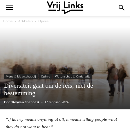
Home
Artikelen
Opinie
Mens & Maatschappij
Opinie
Wetenschap & Onderwijs
Diversiteit gaat om de reis, niet de
bestemming
Door
Keyvan Shahbazi
-
17 februari 2024
“If liberty means anything at all, it means telling people what
they do not want to hear.”