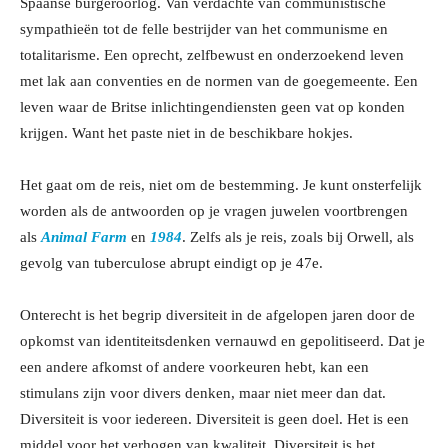
Spaanse burgeroorlog. Van verdachte van communistische
sympathieën tot de felle bestrijder van het communisme en
totalitarisme. Een oprecht, zelfbewust en onderzoekend leven
met lak aan conventies en de normen van de goegemeente. Een
leven waar de Britse inlichtingendiensten geen vat op konden
krijgen. Want het paste niet in de beschikbare hokjes.
Het gaat om de reis, niet om de bestemming. Je kunt onsterfelijk
worden als de antwoorden op je vragen juwelen voortbrengen
als
Animal Farm
en
1984
. Zelfs als je reis, zoals bij Orwell, als
gevolg van tuberculose abrupt eindigt op je 47e.
Onterecht is het begrip diversiteit in de afgelopen jaren door de
opkomst van identiteitsdenken vernauwd en gepolitiseerd. Dat je
een andere afkomst of andere voorkeuren hebt, kan een
stimulans zijn voor divers denken, maar niet meer dan dat.
Diversiteit is voor iedereen. Diversiteit is geen doel. Het is een
middel voor het verhogen van kwaliteit. Diversiteit is het