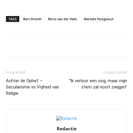
TAGS
Bart Drenth
Boris van der Ham
Marieke Hoogwout
Vorig artikel
Volgend artikel
Achter de Ophef –
“Ik verloor een oog, maar mijn
Secularisme vs Vrijheid van
stem zal nooit zwijgen”
Religie
Redactie