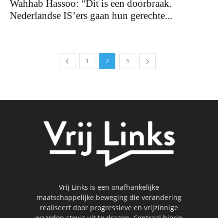
Wahhab Hassoo: “Dit is een doorbraak.
Nederlandse IS’ers gaan hun gerechte...
1
2
3
Vrij Links is een onafhankelijke
maatschappelijke beweging die verandering
realiseert door progressieve en vrijzinnige
waarden stevig uit te dragen. Centraal hierin