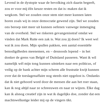
Levend in de dystopie waar de bevolking zich daarin begeeft,
zou er voor mij één keuze resten en dat is: maken dat ik
wegkom. Stel we zouden onze stem niet meer kunnen laten
horen zoals wij in onze democratie gewend zijn. Stel we zouden
ons beroep niet meer uit kunnen oefenen vanwege inmenging
van de overheid. Stel we riskeren gevangenisstraf omdat we
vinden dat Mark Rutte een zak is. Wat zou jij doen? Ik weet wel
wat ik zou doen. Mijn spullen pakken, een aantal essentiële
benodigdheden meenemen, en – desnoods lopend – in het
donker de grens van België of Duitsland passeren. Want ik wil
namelijk wél mijn tong kunnen uitsteken naar een politicus, of
veilig op de bank achter mijn scherm alle frustratie kwijt kunnen
over dat de toeslagenaffaire nog steeds niet opgelost is. Ondanks
dat ik niet gehoord word door de mensen die aan het roer staan,
kan ik nog altijd naar ze schreeuwen en naar ze wijzen. Elke dag
kan ik alsnog creatief zijn in wat ik dagelijks doe, zonder dat een
machtswellustige leider mij op de vingers tikt.