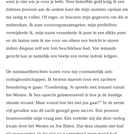
weet je niet wie je voor je hebt. Voor hetzelfde geld krijg ik een
dubieus persoon aan de andere kant die mijn nummer opslaat om
me lastig te vallen. Of erger, ze bewaren mijn gegevens om die te
misbruiken. Ik nam voorzorgsmaatregelen: mijn profielfoto
verwijderde ik, mijn naam veranderde ik puur in een dikke punt
en als laatste nam ik me voor om alleen een bericht te sturen
indien diegene zelf een foto beschikbaar had. Van iemands
gezicht kan je namelijk een beetje een eerste indruk krijgen.
De standaardberichten waren voor mij voornamelijk anti-
oorlogboodschappen. Ik besloot daarom voor een zachtere
benadering te gaan: “Goedendag. Je spreekt met iemand vanuit
het Westen. Ik ben oprecht geïnteresseerd in hoe je de huidige
situatie ervaart. Maar vooral hoe het met jou gaat?” In de eerste
vijf gevallen was dit zacht gezegd geen succes. Eén persoon
beantwoordde mijn vraag niet. Eén vertelde mij dat deze oorlog
kwam door het Westen en Joe Biden. Dat deze situatie niet had
plaatsgevonden als hij niet zo’n ontzettend grote mond had