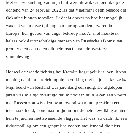
Met een versnelling van mijn hart werd ik wakker toen ik op de
ochtend van 24 februari 2022 las dat Vladimir Poetin besloot om
Oekraïne binnen te vallen. Ik dacht erover na hoe het mogelijk
was dat we in deze tijd nog een oorlog zouden ervaren in
Europa. Een gevoel van angst bekroop me. Al snel merkte ik
helaas ook dat onschuldige mensen van Russische afkomst ten
prooi vielen aan de emotionele reactie van de Westerse
samenleving.
Hoewel de woede richting het Kremlin begrijpelijk is, ben ik van
mening dat dit uiten richting de bevolking niet de juiste keuze is.
Mijn beeld van Rusland was jarenlang eenzijdig. De afgelopen
jaren was ik altijd overtuigd dat ik nooit in mijn leven een woord
met Russen zou wisselen, want overal waar hun president een
toespraak hield, stond naar mijn indruk de hele bevolking achter
hem te juichen met zwaaiende vlaggen. Het was, zo dacht ik, een
tijdverspilling om een gesprek te voeren met iemand die niets