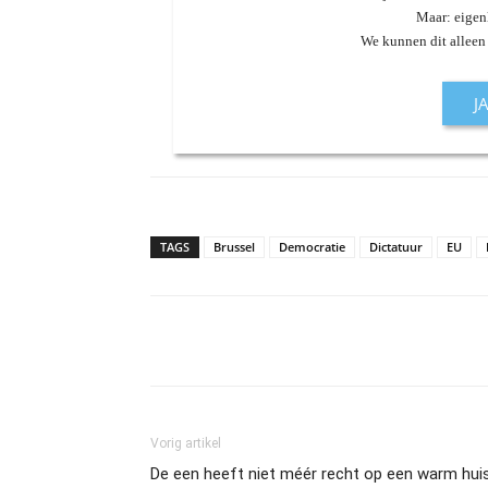
Maar: eigenl
We kunnen dit alleen
J
TAGS
Brussel
Democratie
Dictatuur
EU
Vorig artikel
De een heeft niet méér recht op een warm hui