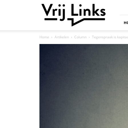
Vrij
Links
H
Home
Artikelen
Column
Tegenspraak is kapita