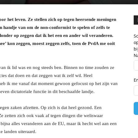
oor het leven. Ze stellen zich op tegen heersende meningen
en handje van om de non-conformist te spelen of zelfs te
er donder op zeggen dat ik het een en ander wil veranderen.
Sc
op
ee’ kon zeggen, moest zeggen zelfs, toen de PvdA me ooit
b
N
rvan ik lid was en nog steeds ben. Binnen no time zouden ze
recies dat doen en dat zeggen wat ik zelf wil. Heel
E
 heb ik me vanaf dat moment gewoon gefocust op het zijn van
ven dictatoriale functie in dit beschaafde landje.
tegen zaken afzetten. Op zich is dat heel gezond. Een
Ze zetten zich ook vaak af tegen dingen die weliswaar
d bijna alles veranderen aan de EU, maar ik hecht wel aan een
e landen uiteraard.