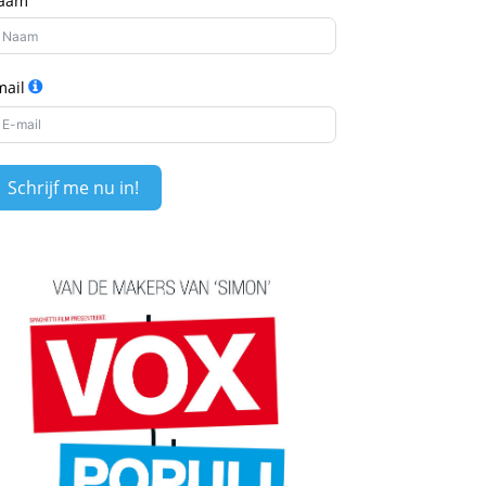
aam
mail
Schrijf me nu in!