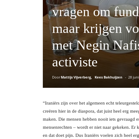
vragen om fund
maar krijgen voo
met Negin Nafis
activiste
Door
Mattijs Vijverberg
Kees Bakhuijzen
-
28 jun
“Iraniërs zijn over het algemeen echt teleurgeste
creëren hier in de diaspora, dat juist heel erg me
maken. Die mensen hebben nooit iets gevraagd en n
mensenrechten – wordt er niet naar gekeken. Er 
en dat doet pijn. Dus Iraniërs voelen zich heel e