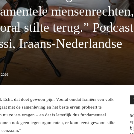
amentele mensenrechten,
ral stilte terug.” Podcast
si, Iraans-Nederlandse
i 2026
ld. Echt, dat doet gewoon pijn. Vooral omdat Iraniërs een volk
egaat met de samenleving en het beste ervan probeert te
u ze iets vragen – en dat is letterlijk dus fundamenteel
Sc
op
komen ook geen tegenargumenten, er komt eerst gewoon stilte
b
rg eenzaam.”