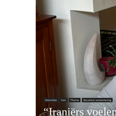
Interview
Iran
Thema
Seculiere samenleving
“Iraniërs voele