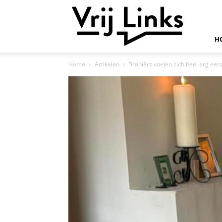
Vrij
Links
H
Home
Artikelen
“Iraniërs voelen zich heel erg e