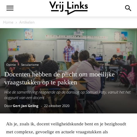
Home
Artikelen
Opinie
Secularisme
Docenten hebben de plicht om moeilijke
vraagstukken op te pakken
Hoe de samenleving reageerde op de aanslag op Samuel Paty, vanuit het het
oogpunt van een docent
Door
Gert Jan Geling
-
22 oktober 2020
Als je, zoals ik, docent veiligheidskunde bent en je bezighoudt
met complexe, gevoelige en actuele vraagstukken als