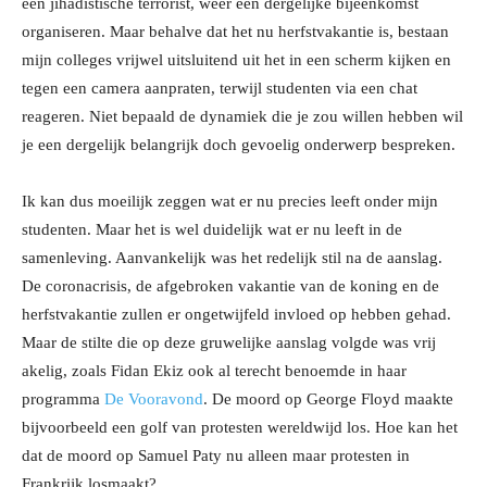
een jihadistische terrorist, weer een dergelijke bijeenkomst
organiseren. Maar behalve dat het nu herfstvakantie is, bestaan
mijn colleges vrijwel uitsluitend uit het in een scherm kijken en
tegen een camera aanpraten, terwijl studenten via een chat
reageren. Niet bepaald de dynamiek die je zou willen hebben wil
je een dergelijk belangrijk doch gevoelig onderwerp bespreken.
Ik kan dus moeilijk zeggen wat er nu precies leeft onder mijn
studenten. Maar het is wel duidelijk wat er nu leeft in de
samenleving. Aanvankelijk was het redelijk stil na de aanslag.
De coronacrisis, de afgebroken vakantie van de koning en de
herfstvakantie zullen er ongetwijfeld invloed op hebben gehad.
Maar de stilte die op deze gruwelijke aanslag volgde was vrij
akelig, zoals Fidan Ekiz ook al terecht benoemde in haar
programma
De Vooravond
. De moord op George Floyd maakte
bijvoorbeeld een golf van protesten wereldwijd los. Hoe kan het
dat de moord op Samuel Paty nu alleen maar protesten in
Frankrijk losmaakt?