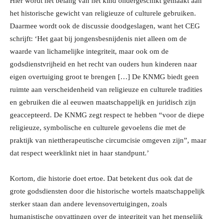
Hier wordt het belang van het kind ondergeschikt gemaakt aan
het historische gewicht van religieuze of culturele gebruiken.
Daarmee wordt ook de discussie doodgeslagen, want het CEG
schrijft: ‘Het gaat bij jongensbesnijdenis niet alleen om de
waarde van lichamelijke integriteit, maar ook om de
godsdienstvrijheid en het recht van ouders hun kinderen naar
eigen overtuiging groot te brengen […] De KNMG biedt geen
ruimte aan verscheidenheid van religieuze en culturele tradities
en gebruiken die al eeuwen maatschappelijk en juridisch zijn
geaccepteerd. De KNMG zegt respect te hebben “voor de diepe
religieuze, symbolische en culturele gevoelens die met de
praktijk van niettherapeutische circumcisie omgeven zijn”, maar
dat respect weerklinkt niet in haar standpunt.’
Kortom, die historie doet ertoe. Dat betekent dus ook dat de
grote godsdiensten door die historische wortels maatschappelijk
sterker staan dan andere levensovertuigingen, zoals
humanistische opvattingen over de integriteit van het menselijk