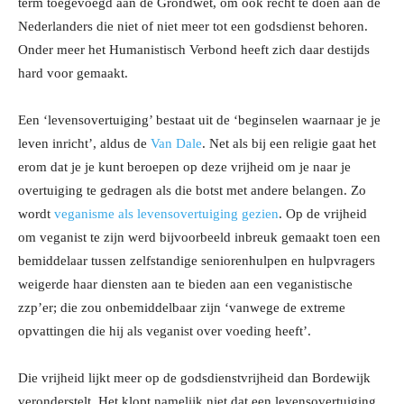
term toegevoegd aan de Grondwet, om ook recht te doen aan de
Nederlanders die niet of niet meer tot een godsdienst behoren.
Onder meer het Humanistisch Verbond heeft zich daar destijds
hard voor gemaakt.
Een ‘levensovertuiging’ bestaat uit de ‘beginselen waarnaar je je
leven inricht’, aldus de
Van Dale
. Net als bij een religie gaat het
erom dat je je kunt beroepen op deze vrijheid om je naar je
overtuiging te gedragen als die botst met andere belangen. Zo
wordt
veganisme als levensovertuiging gezien
. Op de vrijheid
om veganist te zijn werd bijvoorbeeld inbreuk gemaakt toen een
bemiddelaar tussen zelfstandige seniorenhulpen en hulpvragers
weigerde haar diensten aan te bieden aan een veganistische
zzp’er; die zou onbemiddelbaar zijn ‘vanwege de extreme
opvattingen die hij als veganist over voeding heeft’.
Die vrijheid lijkt meer op de godsdienstvrijheid dan Bordewijk
veronderstelt. Het klopt namelijk niet dat een levensovertuiging