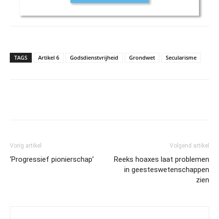
TAGS
Artikel 6
Godsdienstvrijheid
Grondwet
Secularisme
Vorig artikel
Volgend artikel
‘Progressief pionierschap’
Reeks hoaxes laat problemen
in geesteswetenschappen
zien