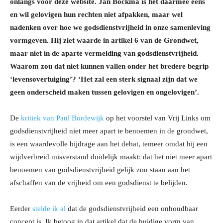
onlangs voor deze website. Jan Bockma is het daarmee eens
en wil gelovigen hun rechten niet afpakken, maar wel
nadenken over hoe we godsdienstvrijheid in onze samenleving
vormgeven. Hij ziet waarde in artikel 6 van de Grondwet,
maar niet in de aparte vermelding van godsdienstvrijheid.
Waarom zou dat niet kunnen vallen onder het bredere begrip
‘levensovertuiging’? ‘Het zal een sterk signaal zijn dat we
geen onderscheid maken tussen gelovigen en ongelovigen’.
De
kritiek van Paul Bordewijk
op het voorstel van Vrij Links om
godsdienstvrijheid niet meer apart te benoemen in de grondwet,
is een waardevolle bijdrage aan het debat, temeer omdat hij een
wijdverbreid misverstand duidelijk maakt: dat het niet meer apart
benoemen van godsdienstvrijheid gelijk zou staan aan het
afschaffen van de vrijheid om een godsdienst te belijden.
Eerder
stelde ik al
dat de godsdienstvrijheid een onhoudbaar
concept is. Ik betoog in dat artikel dat de huidige vorm van