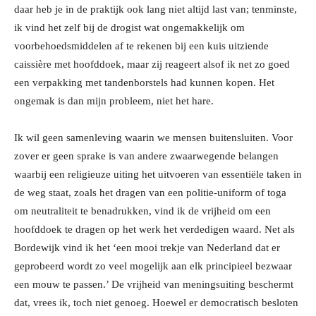
daar heb je in de praktijk ook lang niet altijd last van; tenminste,
ik vind het zelf bij de drogist wat ongemakkelijk om
voorbehoedsmiddelen af te rekenen bij een kuis uitziende
caissière met hoofddoek, maar zij reageert alsof ik net zo goed
een verpakking met tandenborstels had kunnen kopen. Het
ongemak is dan mijn probleem, niet het hare.
Ik wil geen samenleving waarin we mensen buitensluiten. Voor
zover er geen sprake is van andere zwaarwegende belangen
waarbij een religieuze uiting het uitvoeren van essentiële taken in
de weg staat, zoals het dragen van een politie-uniform of toga
om neutraliteit te benadrukken, vind ik de vrijheid om een
hoofddoek te dragen op het werk het verdedigen waard. Net als
Bordewijk vind ik het ‘een mooi trekje van Nederland dat er
geprobeerd wordt zo veel mogelijk aan elk principieel bezwaar
een mouw te passen.’ De vrijheid van meningsuiting beschermt
dat, vrees ik, toch niet genoeg. Hoewel er democratisch besloten