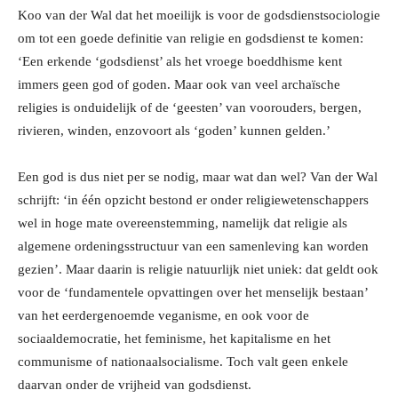
Koo van der Wal dat het moeilijk is voor de godsdienstsociologie
om tot een goede definitie van religie en godsdienst te komen:
‘Een erkende ‘godsdienst’ als het vroege boeddhisme kent
immers geen god of goden. Maar ook van veel archaïsche
religies is onduidelijk of de ‘geesten’ van voorouders, bergen,
rivieren, winden, enzovoort als ‘goden’ kunnen gelden.’
Een god is dus niet per se nodig, maar wat dan wel? Van der Wal
schrijft: ‘in één opzicht bestond er onder religiewetenschappers
wel in hoge mate overeenstemming, namelijk dat religie als
algemene ordeningsstructuur van een samenleving kan worden
gezien’. Maar daarin is religie natuurlijk niet uniek: dat geldt ook
voor de ‘fundamentele opvattingen over het menselijk bestaan’
van het eerdergenoemde veganisme, en ook voor de
sociaaldemocratie, het feminisme, het kapitalisme en het
communisme of nationaalsocialisme. Toch valt geen enkele
daarvan onder de vrijheid van godsdienst.