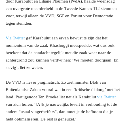
door Karabulut en Liliane Ploumen (PvdA), haalde woensdag
een overgrote meerderheid in de Tweede Kamer: 112 stemmen
voor, terwijl alleen de VVD, SGP en Forum voor Democratie
tegen stemden.
Via Twitter
gaf Karabulut aan ervan bewust te zijn dat het
momentum van de zaak-Khashoggi meespeelde, wat dus ook
betekent dat de aandacht tegelijk met die zaak weer naar de
achtergrond zou kunnen verdwijnen: ‘We moeten doorgaan. En
stevig’, liet ze weten.
De VVD is liever pragmatisch. Zo ziet minister Blok van
Buitenlandse Zaken vooral wat in een ‘kritische dialoog’ met het
land. Partijgenoot Ten Broeke liet net als Karabulut
via Twitter
van zich horen: ‘[A]ls je nauwelijks levert in verhouding tot de
andere “usual vingerheffers”, dan moet je de hefboom die je
hebt optimaliseren. De rest is geneuzel.’