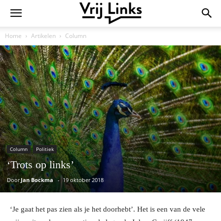
Home
Artikelen
Column
Column
Politiek
‘Trots op links’
Door
Jan Bockma
-
19 oktober 2018
‘Je gaat het pas zien als je het doorhebt’. Het is een van de vele