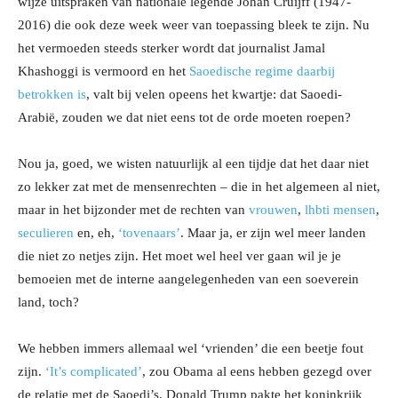
wijze uitspraken van nationale legende Johan Cruijff (1947-
2016) die ook deze week weer van toepassing bleek te zijn. Nu
het vermoeden steeds sterker wordt dat journalist Jamal
Khashoggi is vermoord en het
Saoedische regime daarbij
betrokken is
, valt bij velen opeens het kwartje: dat Saoedi-
Arabië, zouden we dat niet eens tot de orde moeten roepen?
Nou ja, goed, we wisten natuurlijk al een tijdje dat het daar niet
zo lekker zat met de mensenrechten – die in het algemeen al niet,
maar in het bijzonder met de rechten van
vrouwen
,
lhbti mensen
,
seculieren
en, eh,
‘tovenaars’
. Maar ja, er zijn wel meer landen
die niet zo netjes zijn. Het moet wel heel ver gaan wil je je
bemoeien met de interne aangelegenheden van een soeverein
land, toch?
We hebben immers allemaal wel ‘vrienden’ die een beetje fout
zijn.
‘It’s complicated’
, zou Obama al eens hebben gezegd over
de relatie met de Saoedi’s. Donald Trump pakte het koninkrijk