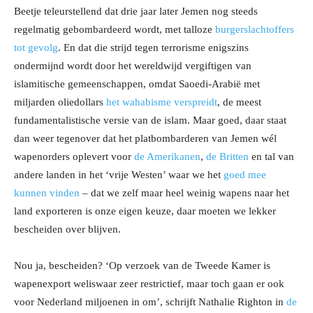
Beetje teleurstellend dat drie jaar later Jemen nog steeds
regelmatig gebombardeerd wordt, met talloze
burgerslachtoffers
tot gevolg
. En dat die strijd tegen terrorisme enigszins
ondermijnd wordt door het wereldwijd vergiftigen van
islamitische gemeenschappen, omdat Saoedi-Arabië met
miljarden oliedollars
het wahabisme verspreidt
, de meest
fundamentalistische versie van de islam. Maar goed, daar staat
dan weer tegenover dat het platbombarderen van Jemen wél
wapenorders oplevert voor
de Amerikanen
,
de Britten
en tal van
andere landen in het ‘vrije Westen’ waar we het
goed mee
kunnen vinden
– dat we zelf maar heel weinig wapens naar het
land exporteren is onze eigen keuze, daar moeten we lekker
bescheiden over blijven.
Nou ja, bescheiden? ‘Op verzoek van de Tweede Kamer is
wapenexport weliswaar zeer restrictief, maar toch gaan er ook
voor Nederland miljoenen in om’, schrijft Nathalie Righton in
de