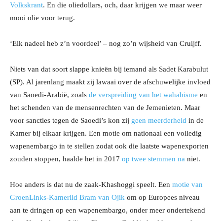
Volkskrant
. En die oliedollars, och, daar krijgen we maar weer
mooi olie voor terug.
‘Elk nadeel heb z’n voordeel’ – nog zo’n wijsheid van Cruijff.
Niets van dat soort slappe knieën bij iemand als Sadet Karabulut
(SP). Al jarenlang maakt zij lawaai over de afschuwelijke invloed
van Saoedi-Arabië, zoals
de verspreiding van het wahabisme
en
het schenden van de mensenrechten van de Jemenieten. Maar
voor sancties tegen de Saoedi’s kon zij
geen meerderheid
in de
Kamer bij elkaar krijgen. Een motie om nationaal een volledig
wapenembargo in te stellen zodat ook die laatste wapenexporten
zouden stoppen, haalde het in 2017
op twee stemmen na
niet.
Hoe anders is dat nu de zaak-Khashoggi speelt. Een
motie van
GroenLinks-Kamerlid Bram van Ojik
om op Europees niveau
aan te dringen op een wapenembargo, onder meer ondertekend