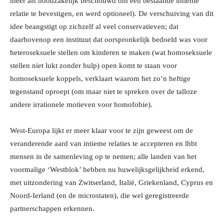
meer als noodzakelijk beschouwd om een bestaande intieme
relatie te bevestigen, en werd optioneel). De verschuiving van dit
idee beangstigt op zichzelf al veel conservatieven; dat
daarbovenop een instituut dat oorspronkelijk bedoeld was voor
heteroseksuele stellen om kinderen te maken (wat homoseksuele
stellen niet lukt zonder hulp) open komt te staan voor
homoseksuele koppels, verklaart waarom het zo’n heftige
tegenstand oproept (om maar niet te spreken over de talloze
andere irrationele motieven voor homofobie).
West-Europa lijkt er meer klaar voor te zijn geweest om de
veranderende aard van intieme relaties te accepteren en lhbt
mensen in de samenleving op te nemen; alle landen van het
voormalige ‘Westblok’ hebben nu huwelijksgelijkheid erkend,
met uitzondering van Zwitserland, Italië, Griekenland, Cyprus en
Noord-Ierland (en de microstaten), die wel geregistreerde
partnerschappen erkennen.