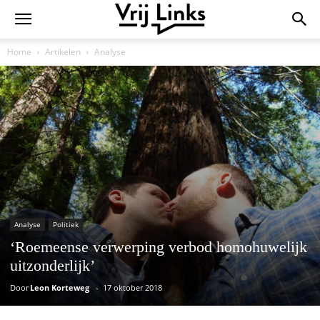
Home
Artikelen
Analyse
Analyse
Politiek
‘Roemeense verwerping verbod homohuwelijk
uitzonderlijk’
Door
Leon Korteweg
-
17 oktober 2018