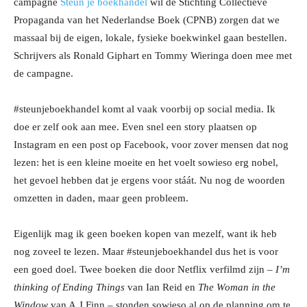
campagne
Steun je boekhandel
wil de Stichting Collectieve
Propaganda van het Nederlandse Boek (CPNB) zorgen dat we
massaal bij de eigen, lokale, fysieke boekwinkel gaan bestellen.
Schrijvers als Ronald Giphart en Tommy Wieringa doen mee met
de campagne.
#steunjeboekhandel komt al vaak voorbij op social media. Ik
doe er zelf ook aan mee. Even snel een story plaatsen op
Instagram en een post op Facebook, voor zover mensen dat nog
lezen: het is een kleine moeite en het voelt sowieso erg nobel,
het gevoel hebben dat je ergens voor stáát. Nu nog de woorden
omzetten in daden, maar geen probleem.
Eigenlijk mag ik geen boeken kopen van mezelf, want ik heb
nog zoveel te lezen. Maar #steunjeboekhandel dus het is voor
een goed doel. Twee boeken die door Netflix verfilmd zijn –
I’m
thinking of Ending Things
van Ian Reid en
The Woman in the
Window
van A.J Finn – stonden sowieso al op de planning om te