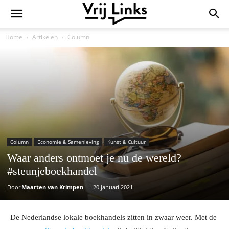
Home
Artikelen
Column
Column
Economie & Samenleving
Kunst & Cultuur
Waar anders ontmoet je nu de wereld?
#steunjeboekhandel
Door
Maarten van Krimpen
-
20 januari 2021
De Nederlandse lokale boekhandels zitten in zwaar weer. Met de