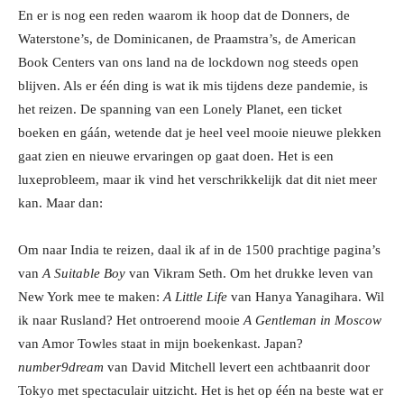
En er is nog een reden waarom ik hoop dat de Donners, de
Waterstone’s, de Dominicanen, de Praamstra’s, de American
Book Centers van ons land na de lockdown nog steeds open
blijven. Als er één ding is wat ik mis tijdens deze pandemie, is
het reizen. De spanning van een Lonely Planet, een ticket
boeken en gáán, wetende dat je heel veel mooie nieuwe plekken
gaat zien en nieuwe ervaringen op gaat doen. Het is een
luxeprobleem, maar ik vind het verschrikkelijk dat dit niet meer
kan. Maar dan:
Om naar India te reizen, daal ik af in de 1500 prachtige pagina’s
van
A Suitable Boy
van Vikram Seth. Om het drukke leven van
New York mee te maken:
A Little Life
van Hanya Yanagihara. Wil
ik naar Rusland? Het ontroerend mooie
A Gentleman in Moscow
van Amor Towles staat in mijn boekenkast. Japan?
number9dream
van David Mitchell levert een achtbaanrit door
Tokyo met spectaculair uitzicht. Het is het op één na beste wat er