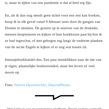
is, maar in tijden van een pandemie is dat al heel erg fijn.
En, als ik dan nog steeds geen ticket voor een reis kan boeken,
hoop ik in elk geval vanaf 9 februari weer door de gangen van
Donner te struinen. De geuren op te snuiven van de drukinkt,
mensen bespioneren en kijken of hun boekkeuze past bij hoe ik
ze had ingeschat, of met gebogen rug langs de onderste planken
van de sectie Engels te kijken of er nog wat tussen zit.
#steunjeboekhandel dus. Een paar muisklikken naar de site van
je eigen, plaatselijke boekenwinkel, maar het levert zó veel
moois op.
Foto:
Patrick Daxenbichler, DepositPhotos
Vrij Links is een meerstemmig platform. Tenzij anders vermeld,