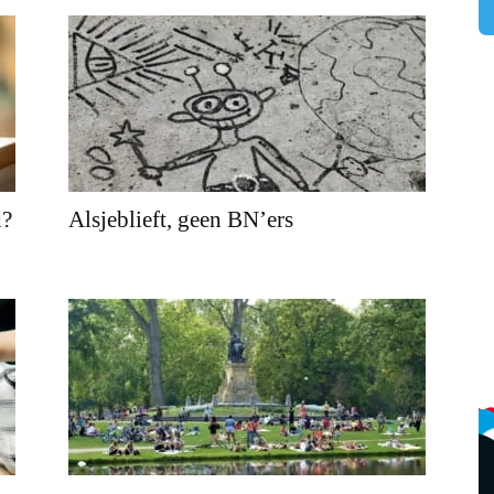
d?
Alsjeblieft, geen BN’ers