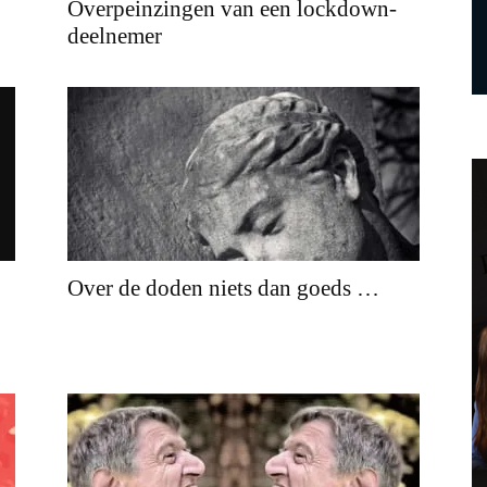
Overpeinzingen van een lockdown-
deelnemer
Over de doden niets dan goeds …