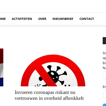
OME
ACTIVITEITEN
OVER
NIEUWSBRIEF
CONTACT
Sc
op
b
N
E
Invoeren coronapas riskant nu
vertrouwen in overheid afbrokkelt