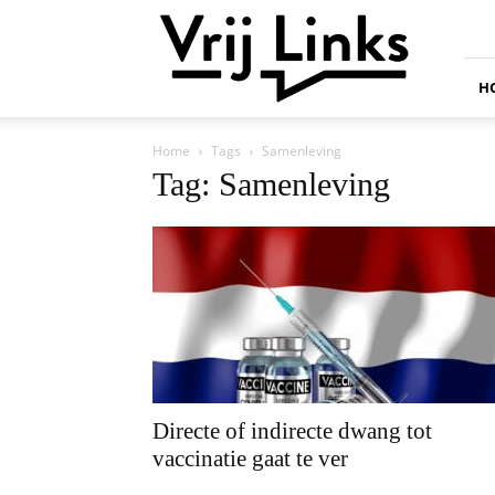
Vrij
Links
H
Home
Tags
Samenleving
Tag: Samenleving
Directe of indirecte dwang tot
vaccinatie gaat te ver