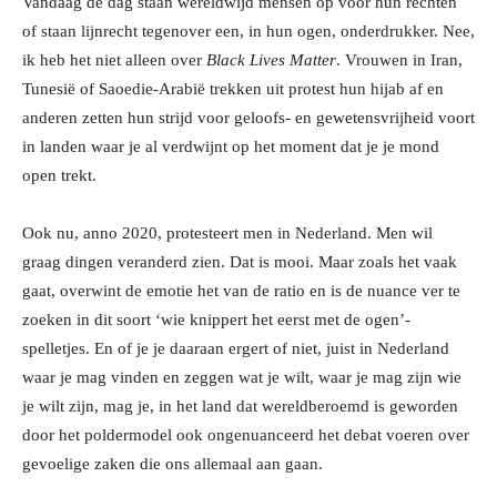
Vandaag de dag staan wereldwijd mensen op voor hun rechten
of staan lijnrecht tegenover een, in hun ogen, onderdrukker. Nee,
ik heb het niet alleen over
Black Lives Matter
. Vrouwen in Iran,
Tunesië of Saoedie-Arabië trekken uit protest hun hijab af en
anderen zetten hun strijd voor geloofs- en gewetensvrijheid voort
in landen waar je al verdwijnt op het moment dat je je mond
open trekt.
Ook nu, anno 2020, protesteert men in Nederland. Men wil
graag dingen veranderd zien. Dat is mooi. Maar zoals het vaak
gaat, overwint de emotie het van de ratio en is de nuance ver te
zoeken in dit soort ‘wie knippert het eerst met de ogen’-
spelletjes. En of je je daaraan ergert of niet, juist in Nederland
waar je mag vinden en zeggen wat je wilt, waar je mag zijn wie
je wilt zijn, mag je, in het land dat wereldberoemd is geworden
door het poldermodel ook ongenuanceerd het debat voeren over
gevoelige zaken die ons allemaal aan gaan.