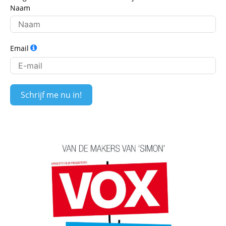
Naam
Email
Schrijf me nu in!