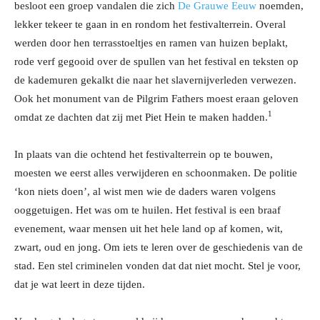
besloot een groep vandalen die zich
De Grauwe Eeuw
noemden,
lekker tekeer te gaan in en rondom het festivalterrein. Overal
werden door hen terrasstoeltjes en ramen van huizen beplakt,
rode verf gegooid over de spullen van het festival en teksten op
de kademuren gekalkt die naar het slavernijverleden verwezen.
Ook het monument van de Pilgrim Fathers moest eraan geloven
1
omdat ze dachten dat zij met Piet Hein te maken hadden.
In plaats van die ochtend het festivalterrein op te bouwen,
moesten we eerst alles verwijderen en schoonmaken. De politie
‘kon niets doen’, al wist men wie de daders waren volgens
ooggetuigen. Het was om te huilen. Het festival is een braaf
evenement, waar mensen uit het hele land op af komen, wit,
zwart, oud en jong. Om iets te leren over de geschiedenis van de
stad. Een stel criminelen vonden dat dat niet mocht. Stel je voor,
dat je wat leert in deze tijden.