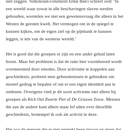
niet zeggen. Volkskrant-columnist Erdal Balci schreef ooit: ‘In
een wereld waar zowat in alle beschavingen slaven werden
gehouden, worstelen we met een gewetensvraag die alleen in het
Westen de geesten kwelt. Het vermogen om in de spiegel te
kunnen kijken, om de eigen ziel op de pijnbank te kunnen
leggen, is iets van de westerse wereld.’
Het is goed dat die groepen er zijn en een ander geluid laten
horen. Maar het probleem is dat de ratio hier voortdurend wordt
overmeesterd door emoties. Door activisme te koppelen aan
geschiedenis, probeert men gebeurtenissen te gebruiken om
moreel gedrag te bepalen of om er een eigen identiteit aan te
ontlenen. Overigens vind je dit soort activisme niet alleen bij
groepen als
Kick Out Zwarte Piet
of
De Grauwe Eeuw
. Mensen
die aan de andere kant alleen maar lof uiten over diezelfde
geschiedenis, bestempel ik ook als activist in deze.
Het zou de mensen die er met gestrekt been ingaan en eisen dat