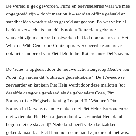
De wereld is gek geworden. Films en televisieseries waar we mee
opgegroeid zijn – don’t mention it – worden offline gehaald
en
standbeelden wordt zinloos geweld aangedaan. En wat velen al
hadden verwacht, is inmiddels ook in Rotterdam gebeurd:
vannacht zijn meerdere kunstwerken beklad door activisten. Het
Witte de With Center for Contemporary Art werd besmeurd, en
ook het standbeeld van Piet Hein in het Rotterdamse Delfshaven.
De ‘actie’ is opgeëist door de nieuwe activistengroep
Helden van
Nooit
. Zij vinden dit ’dubieuze gedenktekens’. De 17
e
-eeuwse
zeevaarder en kapitein Piet Hein wordt door deze malloten ’tot
dezelfde categorie gerekend als de gebroeders Coen, Pim
Fortuyn of de Belgische koning Leopold II.’ Wat heeft Pim
Fortuyn in Darwins naam te maken met Piet Hein? En zouden ze
niet weten dat Piet Hein al jaren dood was voordat Nederland
begon met de slavernij? Nederland heeft vele klootzakken
gekend, maar laat Piet Hein nou net iemand zijn die dat niet was.