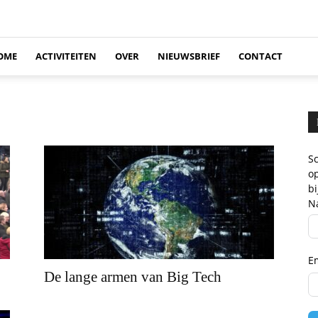
OME
ACTIVITEITEN
OVER
NIEUWSBRIEF
CONTACT
Sc
op
b
N
E
De lange armen van Big Tech