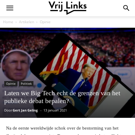
Home
Artikelen
Opinie
Opinie
Politiek
Laten we Big Tech echt de grenzen van het
publieke debat bepalen?
Door
Gert Jan Geling
-
13 januari 2021
Na de eerste wereldwijde schok over de bestorming van het