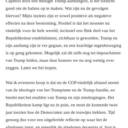
Capitool door een menigte Trump-aanhangers, is het wellicht
goed om de balans op te maken. Wat zijn nu de gevolgen
hiervan? Mijns inziens zijn er zowel positieve als negatieve
effecten na deze bestorming. Positief is dat het monster nu
eindelijk voor de hele wereld, inclusief een flink deel van het
Republikeinse establishment, zichtbaar is geworden. Trump en
zijn aanhang zijn te ver gegaan, en een krachtige tegenbeweging
is op gang gekomen. Mogelijk zal dit zelfs nog tot impeachment
van Trump leiden, maar daar kunnen we nu nog weinig over
zeggen. Laten we het hopen.
Wat ik eveneens hoop is dat nu de GOP eindelijk afstand neemt
van de ideologie van het Trumpisme en de Trump-familie, en
breekt met het enablen van Trump en zijn misdragingen. Het
Republikeinse kamp ligt nu in puin, en moet de komende twee
jaar toezien hoe de Democraten aan de touwtjes trekken. Tijd
genoeg dus voor een uitgebreide reflectie op waar het de
afgelopen jaren, en eigenlijk de afgelopen decennia al, fout is