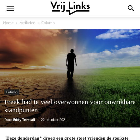
Home
Artikelen
Column
Column
Freek had te veel overwonnen voor onwrikbare
standpunten
Door
Eddy Terstall
-
22 oktober 2021
Deze donderdag* droeg een grote stoet vrienden de sterkste