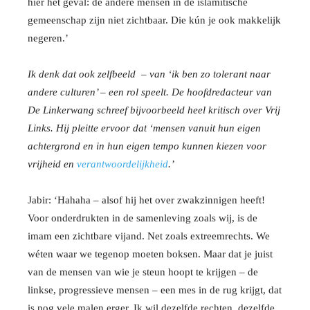
hier het geval: de ándere mensen in de islamitische
gemeenschap zijn niet zichtbaar. Die kún je ook makkelijk
negeren.’
Ik denk dat ook zelfbeeld – van ‘ik ben zo tolerant naar
andere culturen’ – een rol speelt. De hoofdredacteur van
De Linkerwang schreef bijvoorbeeld heel kritisch over Vrij
Links. Hij pleitte ervoor dat ‘mensen vanuit hun eigen
achtergrond en in hun eigen tempo kunnen kiezen voor
vrijheid en
verantwoordelijkheid
.’
Jabir: ‘Hahaha – alsof hij het over zwakzinnigen heeft!
Voor onderdrukten in de samenleving zoals wij, is de
imam een zichtbare vijand. Net zoals extreemrechts. We
wéten waar we tegenop moeten boksen. Maar dat je juist
van de mensen van wie je steun hoopt te krijgen – de
linkse, progressieve mensen – een mes in de rug krijgt, dat
is nog vele malen erger. Ik wil dezelfde rechten, dezelfde