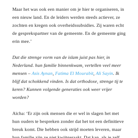
Maar het was ook een manier om je hier te organiseren, in
een nieuw land. En de leiders werden steeds actiever, ze
zochten en kregen ook overheidssubsidies. Zij waren echt
de gesprekspartner van de gemeente. En de gemeente ging
erin mee.’
Dat die strenge vorm van de islam juist pas hier, in
Nederland. hun familie binnenkwam, vertellen veel meer
mensen –
Asis Aynan
,
Fatima El Mourabit
,
Ali Sayin
. Ik
blijf dat schokkend vinden. Is dat orthodoxe, strenge tij te
keren? Kunnen volgende generaties ook weer vrijer
worden?
Aïcha: ‘Er zijn ook mensen die er wel in slagen het met
hun ouders te bespreken zonder dat het tot een definitieve
breuk komt. Die hebben ook strijd moeten leveren, maar
hun familie zijn ze niet kwijtgeraakt. Dat kan, als je zelf