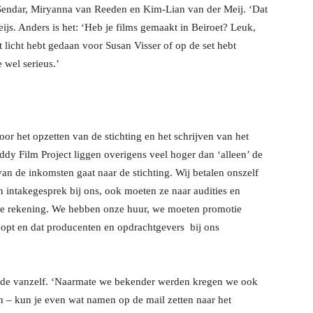
 Sendar, Miryanna van Reeden en Kim-Lian van der Meij. ‘Dat
ijs. Anders is het: ‘Heb je films gemaakt in Beiroet? Leuk,
et licht hebt gedaan voor Susan Visser of op de set hebt
 wel serieus.’
or het opzetten van de stichting en het schrijven van het
ddy Film Project liggen overigens veel hoger dan ‘alleen’ de
n de inkomsten gaat naar de stichting. Wij betalen onszelf
n intakegesprek bij ons, ook moeten ze naar audities en
ze rekening. We hebben onze huur, we moeten promotie
loopt en dat producenten en opdrachtgevers bij ons
lgde vanzelf. ‘Naarmate we bekender werden kregen we ook
en – kun je even wat namen op de mail zetten naar het