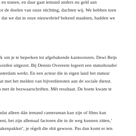
 en tranen, en daar gaat iemand anders nu geld aan
or de doelen van onze stichting, dachten wij. We hebben toen
g dat we dat in onze nieuwsbrief bekend maakten, hadden we
jk om je te beperken tot afgebakende kantooruren. Dewi Reijs
 worden uitgezet. Bij Dennis Overeem logeert een statushouder
terdam werkt. En een acteur die in eigen land het statuur
at met het melden van bijverdiensten aan de sociale dienst.
met de bezwaarschriften. Mét resultaat. De boete kwam te
Omdat alleen dán iemand cameraman kan zijn of films kan
ent, het zijn allemaal factoren die in de weg kunnen zitten,’
kenpakket’, je régelt die shit gewoon. Pas dan komt er iets