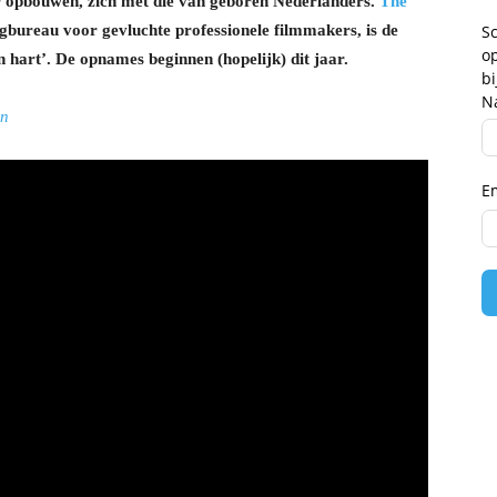
er opbouwen, zich met die van geboren Nederlanders.
The
ingbureau voor gevluchte professionele filmmakers, is de
Sc
op
 hart’. De opnames beginnen (hopelijk) dit jaar.
b
N
an
E