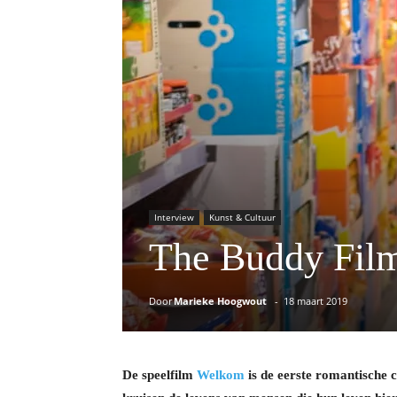
Interview
Kunst & Cultuur
The Buddy Fi
Door
Marieke Hoogwout
-
18 maart 2019
De speelfilm
Welkom
is de eerste romantische 