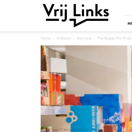
Vrij
Links
H
Home
Artikelen
Interview
The Buddy Film Proj