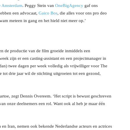
e Amsterdam
. Peggy Stein van
OneBigAgency
gaf ons
 hebben een advocaat,
Gaico Bos
, die alles voor ons pro deo
kwam meteen in gang en het hield niet meer op.’
en de productie van de film groeide inmiddels een
eek zijn er een casting-assistant en een projectmanager in
dan) twee dagen per week volledig als vrijwilliger voor The
tot drie jaar wil de stichting uitgroeien tot een gezond,
artoe, zegt Dennis Overeem. ‘Het script is bewust geschreven
 van onze deelnemers een rol. Want ook al heb je maar één
ina en Iran, nemen ook bekende Nederlandse acteurs en actrices