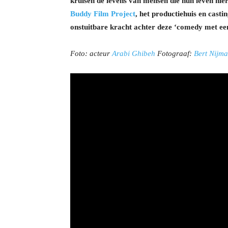
kruisen de levens van mensen die hun leven hi
Buddy Film Project
, het productiehuis en cast
onstuitbare kracht achter deze ‘comedy met een
Foto: acteur
Arabi Ghibeh
Fotograaf:
Bert Nijm