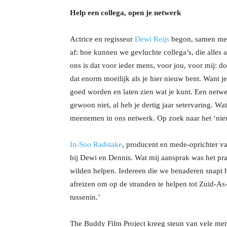
Help een collega, open je netwerk
Actrice en regisseur
Dewi Reijs
begon, samen met
af: hoe kunnen we gevluchte collega’s, die alles 
ons is dat voor ieder mens, voor jou, voor mij: do
dat enorm moeilijk als je hier nieuw bent. Want j
goed worden en laten zien wat je kunt. Een netwer
gewoon niet, al heb je dertig jaar setervaring. 
meenemen in ons netwerk. Op zoek naar het ‘nieu
In-Soo Radstake
, producent en mede-oprichter van
bij Dewi en Dennis. Wat mij aansprak was het pra
wilden helpen. Iedereen die we benaderen snapt he
afreizen om op de stranden te helpen tot Zuid-As
tussenin.’
The Buddy Film Project kreeg steun van vele men