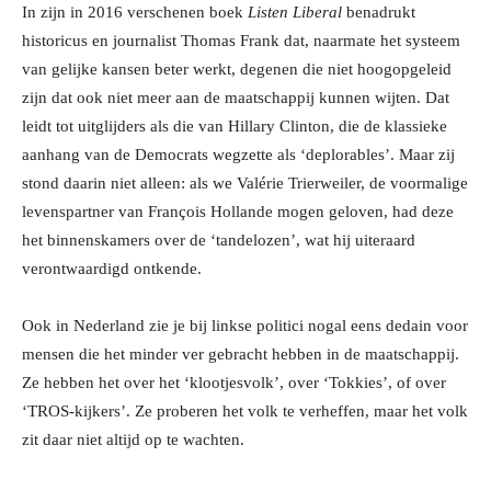
In zijn in 2016 verschenen boek
Listen Liberal
benadrukt
historicus en journalist Thomas Frank dat, naarmate het systeem
van gelijke kansen beter werkt, degenen die niet hoogopgeleid
zijn dat ook niet meer aan de maatschappij kunnen wijten. Dat
leidt tot uitglijders als die van Hillary Clinton, die de klassieke
aanhang van de Democrats wegzette als ‘deplorables’. Maar zij
stond daarin niet alleen: als we Valérie Trierweiler, de voormalige
levenspartner van François Hollande mogen geloven, had deze
het binnenskamers over de ‘tandelozen’, wat hij uiteraard
verontwaardigd ontkende.
Ook in Nederland zie je bij linkse politici nogal eens dedain voor
mensen die het minder ver gebracht hebben in de maatschappij.
Ze hebben het over het ‘klootjesvolk’, over ‘Tokkies’, of over
‘TROS-kijkers’. Ze proberen het volk te verheffen, maar het volk
zit daar niet altijd op te wachten.