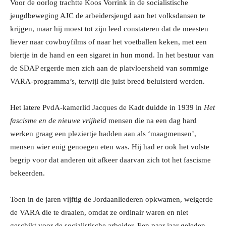
Voor de oorlog trachtte Koos Vorrink in de socialistische
jeugdbeweging AJC de arbeidersjeugd aan het volksdansen te
krijgen, maar hij moest tot zijn leed constateren dat de meesten
liever naar cowboyfilms of naar het voetballen keken, met een
biertje in de hand en een sigaret in hun mond. In het bestuur van
de SDAP ergerde men zich aan de platvloersheid van sommige
VARA-programma’s, terwijl die juist breed beluisterd werden.
Het latere PvdA-kamerlid Jacques de Kadt duidde in 1939 in
Het
fascisme en de nieuwe vrijheid
mensen die na een dag hard
werken graag een pleziertje hadden aan als ‘maagmensen’,
mensen wier enig genoegen eten was. Hij had er ook het volste
begrip voor dat anderen uit afkeer daarvan zich tot het fascisme
bekeerden.
Toen in de jaren vijftig de Jordaanliederen opkwamen, weigerde
de VARA die te draaien, omdat ze ordinair waren en niet
geschikt voor de socialistische arbeider. Een paar jaar geleden