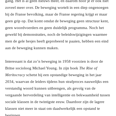
gang. Het is al geen nieuws meer, en daarom hoor je er ook niet
zoveel meer over. De beweging wortelt in een diep ongenoegen
bij de Franse bevolking, maar de Franse regering krijgt er maar
geen grip op. Dat komt omdat de beweging geen structuur kent,
geen woordvoerders en geen duidelijk programma. Noch het
geweld bij demonstraties, noch de beleidswijzigingen waarmee
men de gele hesjes heeft geprobeerd te paaien, hebben een eind
aan de beweging kunnen maken.
Interessant is dat zo’n beweging in 1958 voorzien is door de
Britse socioloog Michael Young. In zijn boek
The Rise of
Meritocracy
schetst hij een opstandige beweging in het jaar
2034, waarvan de leiders tijdens hun strafproces nauwelijks een
verstandig woord kunnen uitbrengen, als gevolg van de
vergaande herverdeling van intelligentie en bekwaamheid tussen
sociale klassen in de twintigste eeuw. Daardoor zijn de lagere
klassen niet meer in staat om daadwerkelijk een opstand te
beginnen.