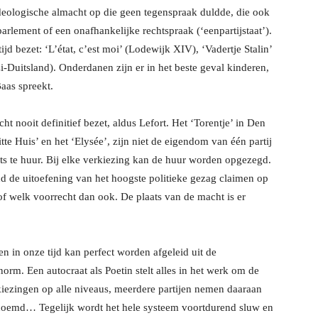
deologische almacht op die geen tegenspraak duldde, die ook
rlement of een onafhankelijke rechtspraak (‘eenpartijstaat’).
ijd bezet: ‘L’état, c’est moi’ (Lodewijk XIV), ‘Vadertje Stalin’
azi-Duitsland). Onderdanen zijn er in het beste geval kinderen,
Baas spreekt.
 nooit definitief bezet, aldus Lefort. Het ‘Torentje’ in Den
tte Huis’ en het ‘Elysée’, zijn niet de eigendom van één partij
chts te huur. Bij elke verkiezing kan de huur worden opgezegd.
 de uitoefening van het hoogste politieke gezag claimen op
of welk voorrecht dan ook. De plaats van de macht is er
n in onze tijd kan perfect worden afgeleid uit de
rm. Een autocraat als Poetin stelt alles in het werk om de
kiezingen op alle niveaus, meerdere partijen nemen daaraan
noemd… Tegelijk wordt het hele systeem voortdurend sluw en