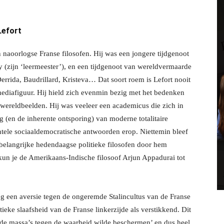
Lefort
 naoorlogse Franse filosofen. Hij was een jongere tijdgenoot
 (zijn ‘leermeester’), en een tijdgenoot van wereldvermaarde
 Derrida, Baudrillard, Kristeva… Dat soort roem is Lefort nooit
mediafiguur. Hij hield zich evenmin bezig met het bedenken
wereldbeelden. Hij was veeleer een academicus die zich in
g (en de inherente ontsporing) van moderne totalitaire
tele sociaaldemocratische antwoorden erop. Niettemin bleef
n belangrijke hedendaagse politieke filosofen door hem
kun je de Amerikaans-Indische filosoof Arjun Appadurai tot
oeg een aversie tegen de ongeremde Stalincultus van de Franse
ieke slaafsheid van de Franse linkerzijde als verstikkend. Dit
n ‘de massa’s tegen de waarheid wilde beschermen’ en dus heel