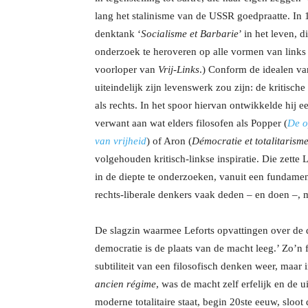
lang het stalinisme van de USSR goedpraatte. In 
denktank ‘
Socialisme et Barbarie
’ in het leven, 
onderzoek te heroveren op alle vormen van links d
voorloper van
Vrij-Links
.) Conform de idealen va
uiteindelijk zijn levenswerk zou zijn: de kritisch
als rechts. In het spoor hiervan ontwikkelde hij
verwant aan wat elders filosofen als Popper (
De o
van vrijheid
) of Aron (
Démocratie et totalitarism
volgehouden kritisch-linkse inspiratie. Die zette 
in de diepte te onderzoeken, vanuit een fundame
rechts-liberale denkers vaak deden – en doen –,
De slagzin waarmee Leforts opvattingen over de 
democratie is de plaats van de macht leeg.’ Zo’n 
subtiliteit van een filosofisch denken weer, maar i
ancien régime
, was de macht zelf erfelijk en de 
moderne totalitaire staat, begin 20ste eeuw, sloot