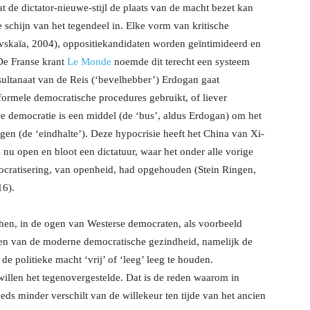
de dictator-nieuwe-stijl de plaats van de macht bezet kan
 schijn van het tegendeel in. Elke vorm van kritische
ovskaïa, 2004), oppositiekandidaten worden geïntimideerd en
 De Franse krant
Le Monde
noemde dit terecht een systeem
-sultanaat van de Reis (‘bevelhebber’) Erdogan gaat
ormele democratische procedures gebruikt, of liever
e democratie is een middel (de ‘bus’, aldus Erdogan) om het
ngen (de ‘eindhalte’). Deze hypocrisie heeft het China van Xi-
s nu open en bloot een dictatuur, waar het onder alle vorige
mocratisering, van openheid, had opgehouden (Stein Ringen,
6).
hen, in de ogen van Westerse democraten, als voorbeeld
teen van de moderne democratische gezindheid, namelijk de
de politieke macht ‘vrij’ of ‘leeg’ leeg te houden.
illen het tegenovergestelde. Dat is de reden waarom in
eeds minder verschilt van de willekeur ten tijde van het ancien