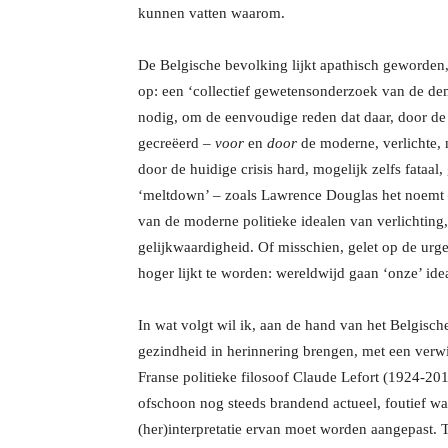
kunnen vatten waarom.
De Belgische bevolking lijkt apathisch geworden,
op: een ‘collectief gewetensonderzoek van de demo
nodig, om de eenvoudige reden dat daar, door de
gecreëerd –
voor
en
door
de moderne, verlichte, 
door de huidige crisis hard, mogelijk zelfs fataa
‘meltdown’ – zoals Lawrence Douglas het noemt – i
van de moderne politieke idealen van verlichting
gelijkwaardigheid. Of misschien, gelet op de urge
hoger lijkt te worden: wereldwijd gaan ‘onze’ ide
In wat volgt wil ik, aan de hand van het Belgisc
gezindheid in herinnering brengen, met een verwij
Franse politieke filosoof Claude Lefort (1924-20
ofschoon nog steeds brandend actueel, foutief was
(her)interpretatie ervan moet worden aangepast. 