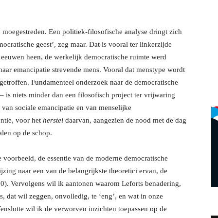
 moegestreden. Een politiek-filosofische analyse dringt zich
cratische geest’, zeg maar. Dat is vooral ter linkerzijde
 eeuwen heen, de werkelijk democratische ruimte werd
naar emancipatie strevende mens. Vooral dat menstype wordt
l, getroffen. Fundamenteel onderzoek naar de democratische
s niets minder dan een filosofisch project ter vrijwaring
, van sociale emancipatie en van menselijke
ntie, voor het
herstel
daarvan, aangezien de nood met de dag
alen op de schop.
he voorbeeld, de essentie van de moderne democratische
zing naar een van de belangrijkste theoretici ervan, de
10). Vervolgens wil ik aantonen waarom Leforts benadering,
, dat wil zeggen, onvolledig, te ‘eng’, en wat in onze
Tenslotte wil ik de verworven inzichten toepassen op de