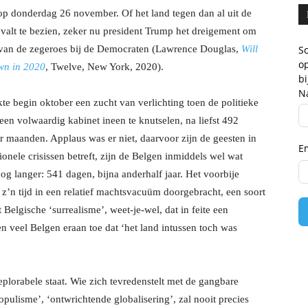
 op donderdag 26 november. Of het land tegen dan al uit de
valt te bezien, zeker nu president Trump het dreigement om
il van de zegeroes bij de Democraten (Lawrence Douglas,
Will
Sc
op
wn in 2020
, Twelve, New York, 2020).
b
N
e begin oktober een zucht van verlichting toen de politieke
en volwaardig kabinet ineen te knutselen, na liefst 492
 maanden. Applaus was er niet, daarvoor zijn de geesten in
E
onele crisissen betreft, zijn de Belgen inmiddels wel wat
og langer: 541 dagen, bijna anderhalf jaar. Het voorbije
 z’n tijd in een relatief machtsvacuüm doorgebracht, een soort
 Belgische ‘surrealisme’, weet-je-wel, dat in feite een
en veel Belgen eraan toe dat ‘het land intussen toch was
eplorabele staat. Wie zich tevredenstelt met de gangbare
pulisme’, ‘ontwrichtende globalisering’, zal nooit precies