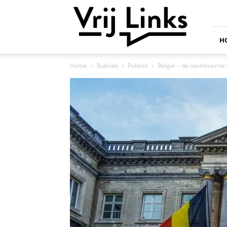
Vrij
Links
H
Home
Rubriek
Politiek
België – de nachtmerrie 