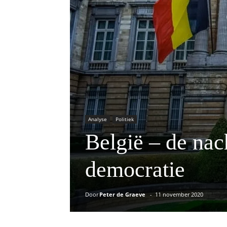
Analyse
Politiek
België – de nac
democratie
Door
Peter de Graeve
-
11 november 2020