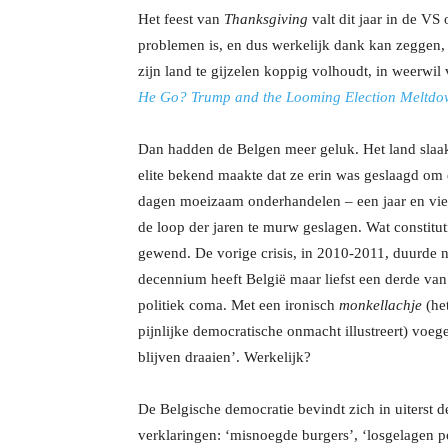
Het feest van
Thanksgiving
valt dit jaar in de VS
problemen is, en dus werkelijk dank kan zeggen, 
zijn land te gijzelen koppig volhoudt, in weerw
He Go?
Trump and the Looming Election Meltdo
Dan hadden de Belgen meer geluk. Het land slaakt
elite bekend maakte dat ze erin was geslaagd om e
dagen moeizaam onderhandelen – een jaar en vier
de loop der jaren te murw geslagen. Wat constituti
gewend. De vorige crisis, in 2010-2011, duurde n
decennium heeft België maar liefst een derde van
politiek coma. Met een ironisch
monkellachje
(het
pijnlijke democratische onmacht illustreert) voeg
blijven draaien’. Werkelijk?
De Belgische democratie bevindt zich in uiterst d
verklaringen: ‘misnoegde burgers’, ‘losgelagen po