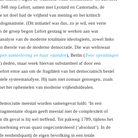
1948 riep Lefort, samen met Lyotard en Castoriadis, de
die tot doel had de vrijheid van mening en het kritisch
ogmatisme. (Dit initiatief was dus, zo je wil, een verre
n de groep begon Lefort gestaag te werken aan wat
e analyse van de moderne totalitaire ideologieën, zowel links
 een theorie van de moderne democratie. Die was weliswaar
pen samenleving en haar vijanden
), Berlin (
Twee opvattingen
e
) deden, maar week hiervan substantieel af door een
Lefort ertoe aan om de fragiliteit van het democratisch bestel
ntele systeemanalyse. Hij nam niet zomaar genoegen, zoals
 met het ophemelen van moderne vrijheidsidealen.
democratie meestal worden samengevat luidt: ‘In een
fragmentaire slogan geeft meestal niet de complexiteit of
n dit geval is hij wel treffend. Tot pakweg 1789, tijdens het
uitoefening ervan quasi ongecontroleerd (‘absoluut’). In de
 de eenheidspartij de eigen bevolking in een totale