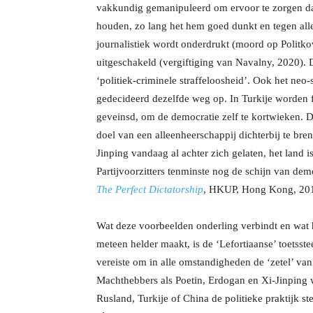
vakkundig gemanipuleerd om ervoor te zorgen dat 
houden, zo lang het hem goed dunkt en tegen alle
journalistiek wordt onderdrukt (moord op Politk
uitgeschakeld (vergiftiging van Navalny, 2020).
‘politiek-criminele straffeloosheid’. Ook het neo
gedecideerd dezelfde weg op. In Turkije worden f
geveinsd, om de democratie zelf te kortwieken. D
doel van een alleenheerschappij dichterbij te bre
Jinping vandaag al achter zich gelaten, het land i
Partijvoorzitters tenminste nog de schijn van de
The Perfect Dictatorship
, HKUP, Hong Kong, 201
Wat deze voorbeelden onderling verbindt en wat 
meteen helder maakt, is de ‘Lefortiaanse’ toetss
vereiste om in alle omstandigheden de ‘zetel’ van 
Machthebbers als Poetin, Erdogan en Xi-Jinping w
Rusland, Turkije of China de politieke praktijk st