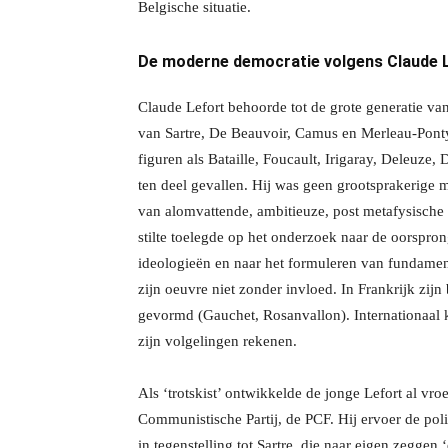
Belgische situatie.
De moderne democratie volgens Claude 
Claude Lefort behoorde tot de grote generatie van
van Sartre, De Beauvoir, Camus en Merleau-Ponty
figuren als Bataille, Foucault, Irigaray, Deleuze,
ten deel gevallen. Hij was geen grootsprakerige 
van alomvattende, ambitieuze, post metafysische 
stilte toelegde op het onderzoek naar de oorspron
ideologieën en naar het formuleren van fundamen
zijn oeuvre niet zonder invloed. In Frankrijk zij
gevormd (Gauchet, Rosanvallon). Internationaal 
zijn volgelingen rekenen.
Als ‘trotskist’ ontwikkelde de jonge Lefort al vr
Communistische Partij, de PCF. Hij ervoer de polit
in tegenstelling tot Sartre, die naar eigen zegge