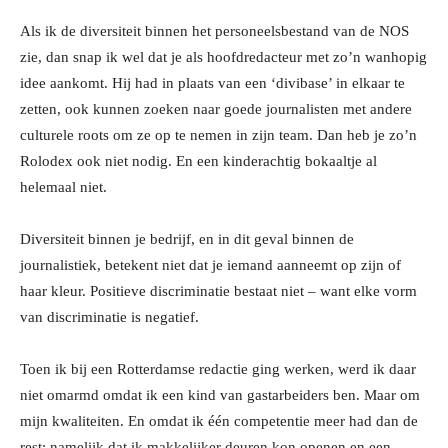
Als ik de diversiteit binnen het personeelsbestand van de NOS
zie, dan snap ik wel dat je als hoofdredacteur met zo’n wanhopig
idee aankomt. Hij had in plaats van een ‘divibase’ in elkaar te
zetten, ook kunnen zoeken naar goede journalisten met andere
culturele roots om ze op te nemen in zijn team. Dan heb je zo’n
Rolodex ook niet nodig. En een kinderachtig bokaaltje al
helemaal niet.
Diversiteit binnen je bedrijf, en in dit geval binnen de
journalistiek, betekent niet dat je iemand aanneemt op zijn of
haar kleur. Positieve discriminatie bestaat niet – want elke vorm
van discriminatie is negatief.
Toen ik bij een Rotterdamse redactie ging werken, werd ik daar
niet omarmd omdat ik een kind van gastarbeiders ben. Maar om
mijn kwaliteiten. En omdat ik één competentie meer had dan de
rest: namelijk dat ik makkelijker deuren kon openen en een