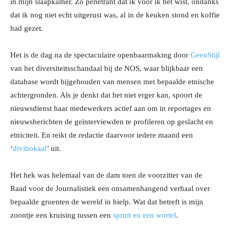
in mijn slaapkamer. Zo penetrant dat ik voor ik het wist, ondanks
dat ik nog niet echt uitgerust was, al in de keuken stond en koffie
had gezet.
Het is de dag na de spectaculaire openbaarmaking door
GeenStijl
van het diversiteitsschandaal bij de NOS, waar blijkbaar een
database wordt bijgehouden van mensen met bepaalde etnische
achtergronden. Als je denkt dat het niet erger kan, spoort de
nieuwsdienst haar medewerkers actief aan om in reportages en
nieuwsberichten de geïnterviewden te profileren op geslacht en
etniciteit. En reikt de redactie daarvoor iedere maand een
‘
divibokaal
’ uit.
Het hek was helemaal van de dam toen de voorzitter van de
Raad voor de Journalistiek een onsamenhangend verhaal over
bepaalde groenten de wereld in hielp. Wat dat betreft is mijn
zoontje een kruising tussen een
spruit en een wortel
.