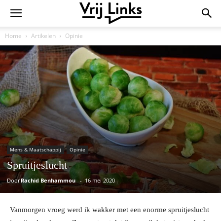
Home
Artikelen
Opinie
Mens & Maatschappij
Opinie
Spruitjeslucht
Door
Rachid Benhammou
-
16 mei 2020
Vanmorgen vroeg werd ik wakker met een enorme spruitjeslucht