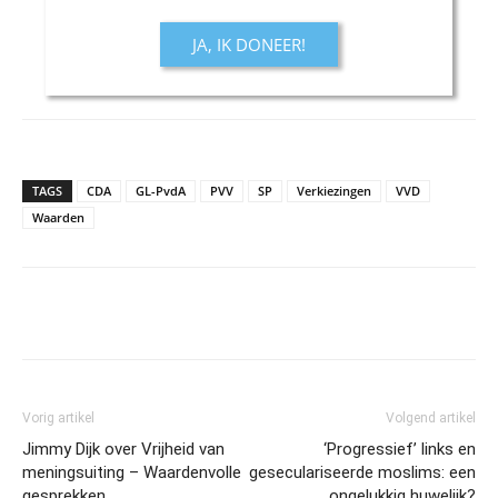
JA, IK DONEER!
TAGS
CDA
GL-PvdA
PVV
SP
Verkiezingen
VVD
Waarden
Vorig artikel
Volgend artikel
Jimmy Dijk over Vrijheid van
‘Progressief’ links en
meningsuiting – Waardenvolle
geseculariseerde moslims: een
gesprekken
ongelukkig huwelijk?